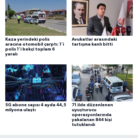
Kaza yerindeki polis
Avukatlar arasındaki
aracına otomobil çarptı: 1’i
tartışma kanlı bitti
polis 1’i bekçi toplam 6
yaralı
5G abone sayısı 4 ayda 44,5
71 ilde düzenlenen
milyona ulaştı
uyuşturucu
operasyonlarında
yakalanan 844 kişi
tutuklandı