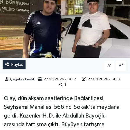
Paylaş
-
+
A
A
Çağatay Gedik
27.03.2026 - 14:12
27.03.2026 - 14:13
1
Olay, dün akşam saatlerinde Bağlar ilçesi
Şeyhşamil Mahallesi 566’ncı Sokak’ta meydana
geldi. Kuzenler H.D. ile Abdullah Bayoğlu
arasında tartışma çıktı. Büyüyen tartışma