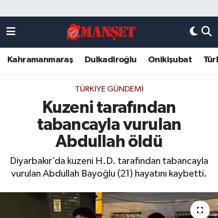
Künye
Kahramanmaraş Nöbetçi Eczaneler
Kahramanmaraş
Dulkadiroğlu
Onikişubat
Tür
DULKADİROĞLU
Kahramanmaraş Hava Durumu
KAHRAMANMARAŞ
Kahramanmaraş Trafik Yoğunluk Haritası
TÜRKIYE GÜNDEMI
Kuzeni tarafından
ONİKİŞUBAT
Süper Lig Puan Durumu ve Fikstür
tabancayla vurulan
ÖZEL HABER
Tüm Manşetler
Abdullah öldü
Diyarbakır’da kuzeni H.D. tarafından tabancayla
Künye
Son Dakika Haberleri
vurulan Abdullah Bayoğlu (21) hayatını kaybetti.
Haber Arşivi