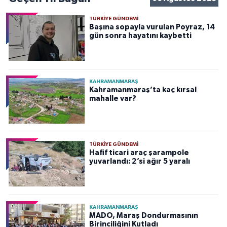
TÜRKIYE GÜNDEMI
Başına sopayla vurulan Poyraz, 14
gün sonra hayatını kaybetti
KAHRAMANMARAŞ
Kahramanmaraş’ta kaç kırsal
mahalle var?
TÜRKIYE GÜNDEMI
Hafif ticari araç şarampole
yuvarlandı: 2’si ağır 5 yaralı
KAHRAMANMARAŞ
MADO, Maraş Dondurmasının
Birinciliğini Kutladı