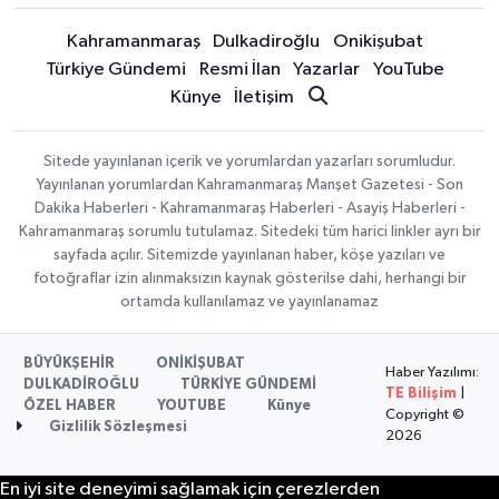
Kahramanmaraş
Dulkadiroğlu
Onikişubat
Türkiye Gündemi
Resmi İlan
Yazarlar
YouTube
Künye
İletişim
Sitede yayınlanan içerik ve yorumlardan yazarları sorumludur.
Yayınlanan yorumlardan Kahramanmaraş Manşet Gazetesi - Son
Dakika Haberleri - Kahramanmaraş Haberleri - Asayiş Haberleri -
Kahramanmaraş sorumlu tutulamaz. Sitedeki tüm harici linkler ayrı bir
sayfada açılır. Sitemizde yayınlanan haber, köşe yazıları ve
fotoğraflar izin alınmaksızın kaynak gösterilse dahi, herhangi bir
ortamda kullanılamaz ve yayınlanamaz
BÜYÜKŞEHİR
ONİKİŞUBAT
Haber Yazılımı:
DULKADİROĞLU
TÜRKİYE GÜNDEMİ
TE Bilişim
|
ÖZEL HABER
YOUTUBE
Künye
Copyright ©
Gizlilik Sözleşmesi
2026
En iyi site deneyimi sağlamak için çerezlerden