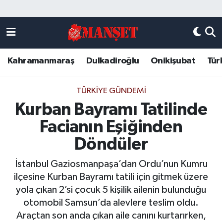
Künye
Kahramanmaraş Nöbetçi Eczaneler
Kahramanmaraş
Dulkadiroğlu
Onikişubat
Tür
DULKADİROĞLU
Kahramanmaraş Hava Durumu
KAHRAMANMARAŞ
Kahramanmaraş Trafik Yoğunluk Haritası
TÜRKIYE GÜNDEMI
Kurban Bayramı Tatilinde
ONİKİŞUBAT
Süper Lig Puan Durumu ve Fikstür
Facianın Eşiğinden
ÖZEL HABER
Tüm Manşetler
Döndüler
İstanbul Gaziosmanpaşa’dan Ordu’nun Kumru
Künye
Son Dakika Haberleri
ilçesine Kurban Bayramı tatili için gitmek üzere
yola çıkan 2’si çocuk 5 kişilik ailenin bulunduğu
Haber Arşivi
otomobil Samsun’da alevlere teslim oldu.
Araçtan son anda çıkan aile canını kurtarırken,