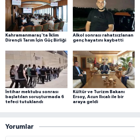
Kahramanmaraş'ta İklim
Alkol sonrası rahatsızlanan
Dirençli Tarım İçin Güç Birliği
genç hayatını kaybetti
İntihar mektubu sonrası
Kültür ve Turizm Bakanı
başlatılan soruşturmada 6
Ersoy, Acun Ilıcalı ile bir
tefeci tutuklandı
araya geldi
Yorumlar