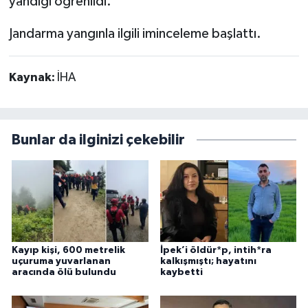
yandığı öğrenildi.
Jandarma yangınla ilgili iminceleme başlattı.
Kaynak:
İHA
Bunlar da ilginizi çekebilir
Kayıp kişi, 600 metrelik
İpek’i öldür*p, intih*ra
uçuruma yuvarlanan
kalkışmıştı; hayatını
aracında ölü bulundu
kaybetti