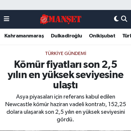
Künye
Kahramanmaraş Nöbetçi Eczaneler
Kahramanmaraş
Dulkadiroğlu
Onikişubat
Tür
DULKADİROĞLU
Kahramanmaraş Hava Durumu
KAHRAMANMARAŞ
Kahramanmaraş Trafik Yoğunluk Haritası
TÜRKIYE GÜNDEMI
Kömür fiyatları son 2,5
ONİKİŞUBAT
Süper Lig Puan Durumu ve Fikstür
yılın en yüksek seviyesine
ÖZEL HABER
Tüm Manşetler
ulaştı
Asya piyasaları için referans kabul edilen
Künye
Son Dakika Haberleri
Newcastle kömür haziran vadeli kontratı, 152,25
dolara ulaşarak son 2,5 yılın en yüksek seviyesini
Haber Arşivi
gördü.