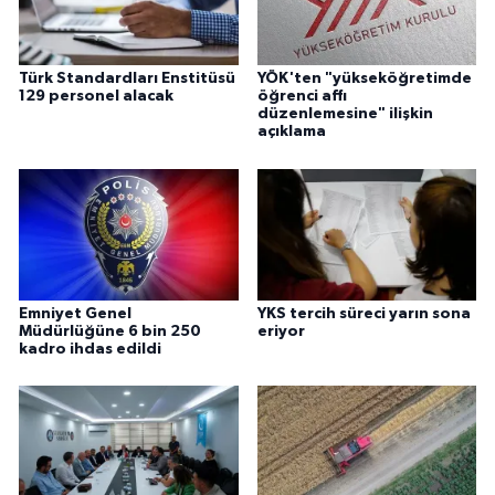
Türk Standardları Enstitüsü
YÖK'ten "yükseköğretimde
129 personel alacak
öğrenci affı
düzenlemesine" ilişkin
açıklama
Emniyet Genel
YKS tercih süreci yarın sona
Müdürlüğüne 6 bin 250
eriyor
kadro ihdas edildi