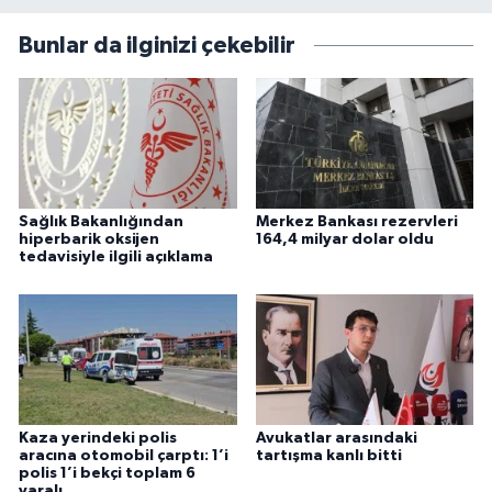
Bunlar da ilginizi çekebilir
Sağlık Bakanlığından
Merkez Bankası rezervleri
hiperbarik oksijen
164,4 milyar dolar oldu
tedavisiyle ilgili açıklama
Kaza yerindeki polis
Avukatlar arasındaki
aracına otomobil çarptı: 1’i
tartışma kanlı bitti
polis 1’i bekçi toplam 6
yaralı