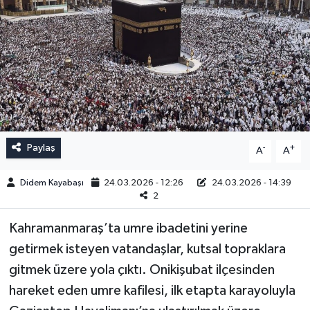
Paylaş
-
+
A
A
Didem Kayabaşı
24.03.2026 - 12:26
24.03.2026 - 14:39
2
Kahramanmaraş’ta umre ibadetini yerine
getirmek isteyen vatandaşlar, kutsal topraklara
gitmek üzere yola çıktı. Onikişubat ilçesinden
hareket eden umre kafilesi, ilk etapta karayoluyla