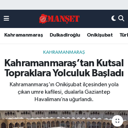
Künye
Kahramanmaraş Nöbetçi Eczaneler
Kahramanmaraş
Dulkadiroğlu
Onikişubat
Tür
DULKADİROĞLU
Kahramanmaraş Hava Durumu
KAHRAMANMARAŞ
Kahramanmaraş Trafik Yoğunluk Haritası
KAHRAMANMARAŞ
Kahramanmaraş’tan Kutsal
ONİKİŞUBAT
Süper Lig Puan Durumu ve Fikstür
Topraklara Yolculuk Başladı
ÖZEL HABER
Tüm Manşetler
Kahramanmaraş'ın Onikişubat ilçesinden yola
çıkan umre kafilesi, dualarla Gaziantep
Künye
Son Dakika Haberleri
Havalimanı’na uğurlandı.
Haber Arşivi