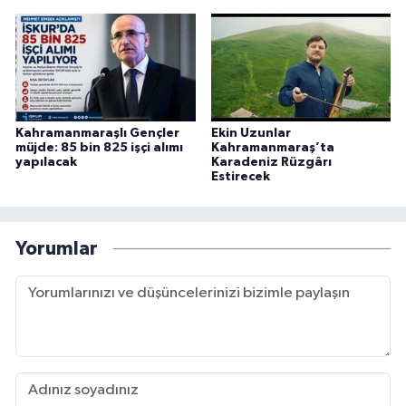
Kahramanmaraşlı Gençler
Ekin Uzunlar
müjde: 85 bin 825 işçi alımı
Kahramanmaraş’ta
yapılacak
Karadeniz Rüzgârı
Estirecek
Yorumlar