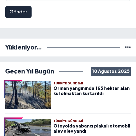
Gönder
Yükleniyor...
Geçen Yıl Bugün
10 Ağustos 2025
TÜRKIYE GÜNDEMI
Orman yangınında 165 hektar alan
kül olmaktan kurtarıldı
TÜRKIYE GÜNDEMI
Otoyolda yabancı plakalı otomobil
alev alev yandı