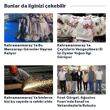
Bunlar da ilginizi çekebilir
Kahramanmaraş’ta Bu
Kahramanmaraş'ta
Manzarayı Görenler Hayran
Çeyizlerin Vazgeçilmezi El
Kalıyor
İşi Oyalar Yoğun İlgi
Görüyor
Kahramanmaraş’ta binlerce
Fırat Görgel, Ağustos
kişi bu sayede iş sahibi oldu
Fuarı’nda Esnaf ve
Vatandaşlarla Buluştu