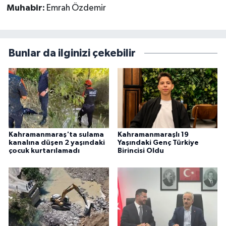
Muhabir:
Emrah Özdemir
Bunlar da ilginizi çekebilir
Kahramanmaraş'ta sulama
Kahramanmaraşlı 19
kanalına düşen 2 yaşındaki
Yaşındaki Genç Türkiye
çocuk kurtarılamadı
Birincisi Oldu