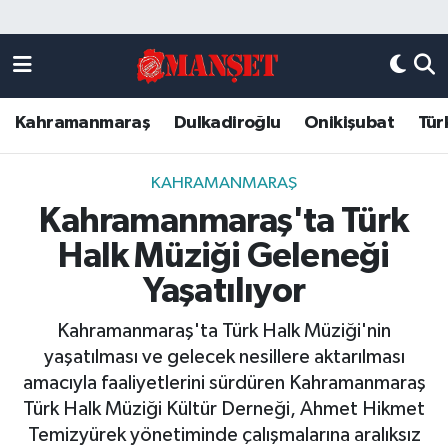
Künye
Kahramanmaraş Nöbetçi Eczaneler
Kahramanmaraş
Dulkadiroğlu
Onikişubat
Tür
DULKADİROĞLU
Kahramanmaraş Hava Durumu
KAHRAMANMARAŞ
Kahramanmaraş Trafik Yoğunluk Haritası
KAHRAMANMARAŞ
Kahramanmaraş'ta Türk
ONİKİŞUBAT
Süper Lig Puan Durumu ve Fikstür
Halk Müziği Geleneği
ÖZEL HABER
Tüm Manşetler
Yaşatılıyor
Kahramanmaraş'ta Türk Halk Müziği'nin
Künye
Son Dakika Haberleri
yaşatılması ve gelecek nesillere aktarılması
amacıyla faaliyetlerini sürdüren Kahramanmaraş
Haber Arşivi
Türk Halk Müziği Kültür Derneği, Ahmet Hikmet
Temizyürek yönetiminde çalışmalarına aralıksız