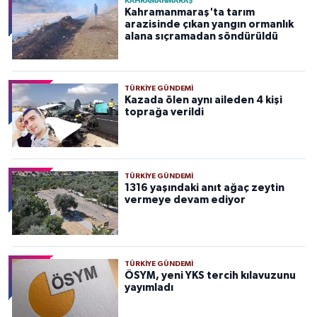
KAHRAMANMARAŞ
Kahramanmaraş'ta tarım
arazisinde çıkan yangın ormanlık
alana sıçramadan söndürüldü
TÜRKIYE GÜNDEMI
Kazada ölen aynı aileden 4 kişi
toprağa verildi
TÜRKIYE GÜNDEMI
1316 yaşındaki anıt ağaç zeytin
vermeye devam ediyor
TÜRKIYE GÜNDEMI
ÖSYM, yeni YKS tercih kılavuzunu
yayımladı