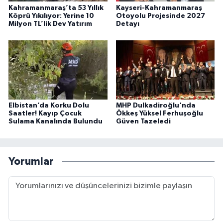
Kahramanmaraş’ta 53 Yıllık
Kayseri-Kahramanmaraş
Köprü Yıkılıyor: Yerine 10
Otoyolu Projesinde 2027
Milyon TL’lik Dev Yatırım
Detayı
Elbistan’da Korku Dolu
MHP Dulkadiroğlu'nda
Saatler! Kayıp Çocuk
Ökkeş Yüksel Ferhuşoğlu
Sulama Kanalında Bulundu
Güven Tazeledi
Yorumlar