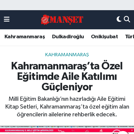
Künye
Kahramanmaraş Nöbetçi Eczaneler
Kahramanmaraş
Dulkadiroğlu
Onikişubat
Tür
DULKADİROĞLU
Kahramanmaraş Hava Durumu
KAHRAMANMARAŞ
Kahramanmaraş Trafik Yoğunluk Haritası
KAHRAMANMARAŞ
Kahramanmaraş’ta Özel
ONİKİŞUBAT
Süper Lig Puan Durumu ve Fikstür
Eğitimde Aile Katılımı
ÖZEL HABER
Tüm Manşetler
Güçleniyor
Millî Eğitim Bakanlığı’nın hazırladığı Aile Eğitimi
Künye
Son Dakika Haberleri
Kitap Setleri, Kahramanmaraş’ta özel eğitim alan
öğrencilerin ailelerine rehberlik edecek.
Haber Arşivi