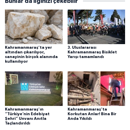
Bunlar da ilginizi çekebilir
Kahramanmaraş’ta yer
3. Uluslararası
altından çıkarılıyor,
Kahramanmaraş Bisiklet
sanayinin birçok alanında
Yarışı tamamlandı
kullanılıyor
Kahramanmaraş’ın
Kahramanmaraş’ta
“Türkiye’nin Edebiyat
Korkutan Anlar! Bina Bir
Şehri” Unvanı Anıtla
Anda Yıkıldı
Taçlandırıldı