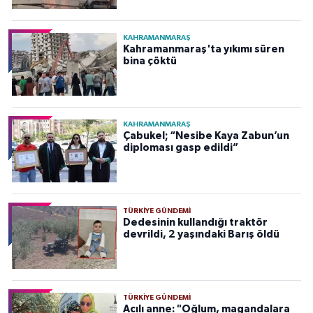
KAHRAMANMARAŞ
Kahramanmaraş'ta yıkımı süren
bina çöktü
KAHRAMANMARAŞ
Çabukel; “Nesibe Kaya Zabun’un
diploması gasp edildi”
TÜRKIYE GÜNDEMI
Dedesinin kullandığı traktör
devrildi, 2 yaşındaki Barış öldü
TÜRKIYE GÜNDEMI
Acılı anne: "Oğlum, magandalara