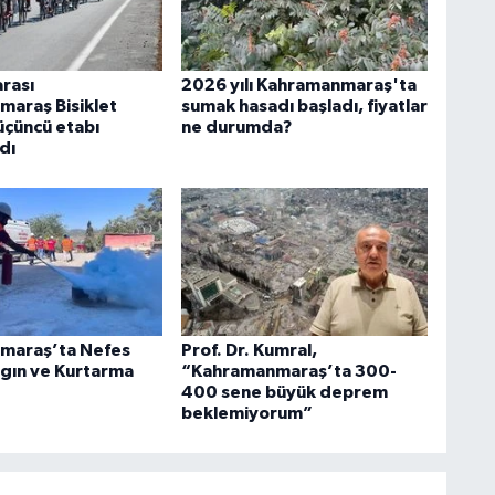
arası
2026 yılı Kahramanmaraş'ta
araş Bisiklet
sumak hasadı başladı, fiyatlar
 üçüncü etabı
ne durumda?
dı
maraş’ta Nefes
Prof. Dr. Kumral,
gın ve Kurtarma
“Kahramanmaraş’ta 300-
400 sene büyük deprem
beklemiyorum”