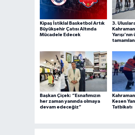
Kipaş İstiklal Basketbol Artık
3. Uluslar
Büyükşehir Çatısı Altında
Kahramanm
Mücadele Edecek
Yarışı'nın
tamamlan
Başkan Çiçek: “Esnafımızın
Kahraman
her zaman yanında olmaya
Kesen Yan
devam edeceğiz”
Tatbikatı