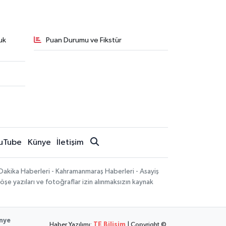
uk
Puan Durumu ve Fikstür
uTube
Künye
İletişim
Dakika Haberleri - Kahramanmaraş Haberleri - Asayiş
öşe yazıları ve fotoğraflar izin alınmaksızın kaynak
nye
Haber Yazılımı:
TE Bilişim
| Copyright ©