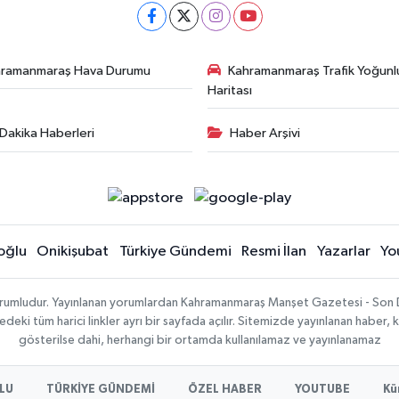
hramanmaraş Hava Durumu
Kahramanmaraş Trafik Yoğunl
Haritası
Dakika Haberleri
Haber Arşivi
oğlu
Onikişubat
Türkiye Gündemi
Resmi İlan
Yazarlar
Yo
sorumludur. Yayınlanan yorumlardan Kahramanmaraş Manşet Gazetesi - Son 
ki tüm harici linkler ayrı bir sayfada açılır. Sitemizde yayınlanan haber, k
gösterilse dahi, herhangi bir ortamda kullanılamaz ve yayınlanamaz
LU
TÜRKİYE GÜNDEMİ
ÖZEL HABER
YOUTUBE
Kü