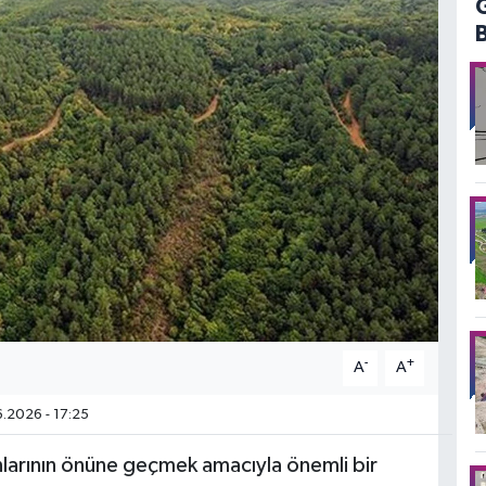
-
+
A
A
.2026 - 17:25
larının önüne geçmek amacıyla önemli bir