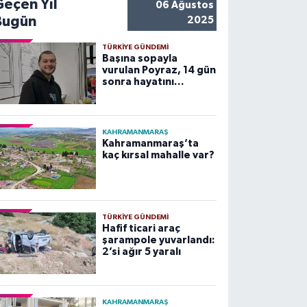
Geçen Yıl
06 Ağustos
Bugün
2025
TÜRKIYE GÜNDEMI
Başına sopayla
vurulan Poyraz, 14 gün
sonra hayatını
kaybetti
KAHRAMANMARAŞ
Kahramanmaraş’ta
kaç kırsal mahalle var?
TÜRKIYE GÜNDEMI
Hafif ticari araç
şarampole yuvarlandı:
2’si ağır 5 yaralı
KAHRAMANMARAŞ