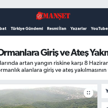
ubat
Türkiye Gündemi
Resmi İlan
Yazarlar
YouTube
manlara Giriş ve Ateş Yak
arında artan yangın riskine karşı 8 Hazira
i ormanlık alanlara giriş ve ateş yakılmasın
Y