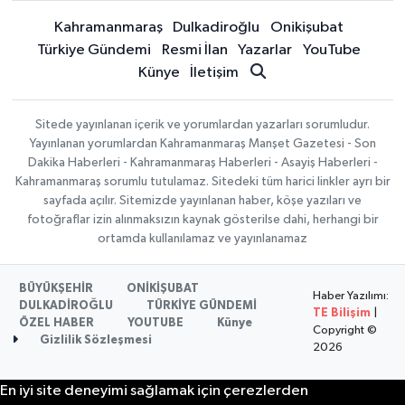
Kahramanmaraş
Dulkadiroğlu
Onikişubat
Türkiye Gündemi
Resmi İlan
Yazarlar
YouTube
Künye
İletişim
Sitede yayınlanan içerik ve yorumlardan yazarları sorumludur.
Yayınlanan yorumlardan Kahramanmaraş Manşet Gazetesi - Son
Dakika Haberleri - Kahramanmaraş Haberleri - Asayiş Haberleri -
Kahramanmaraş sorumlu tutulamaz. Sitedeki tüm harici linkler ayrı bir
sayfada açılır. Sitemizde yayınlanan haber, köşe yazıları ve
fotoğraflar izin alınmaksızın kaynak gösterilse dahi, herhangi bir
ortamda kullanılamaz ve yayınlanamaz
BÜYÜKŞEHİR
ONİKİŞUBAT
Haber Yazılımı:
DULKADİROĞLU
TÜRKİYE GÜNDEMİ
TE Bilişim
|
ÖZEL HABER
YOUTUBE
Künye
Copyright ©
Gizlilik Sözleşmesi
2026
En iyi site deneyimi sağlamak için çerezlerden