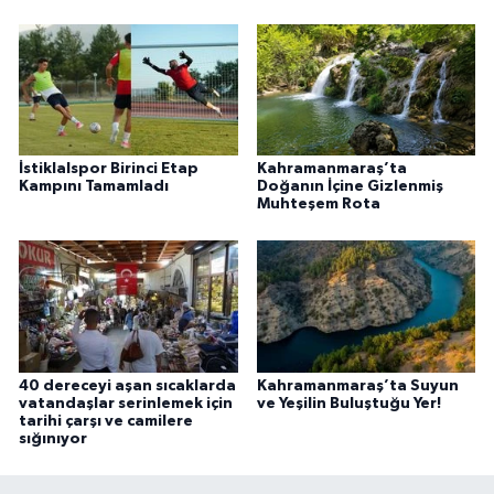
İstiklalspor Birinci Etap
Kahramanmaraş’ta
Kampını Tamamladı
Doğanın İçine Gizlenmiş
Muhteşem Rota
40 dereceyi aşan sıcaklarda
Kahramanmaraş’ta Suyun
vatandaşlar serinlemek için
ve Yeşilin Buluştuğu Yer!
tarihi çarşı ve camilere
sığınıyor