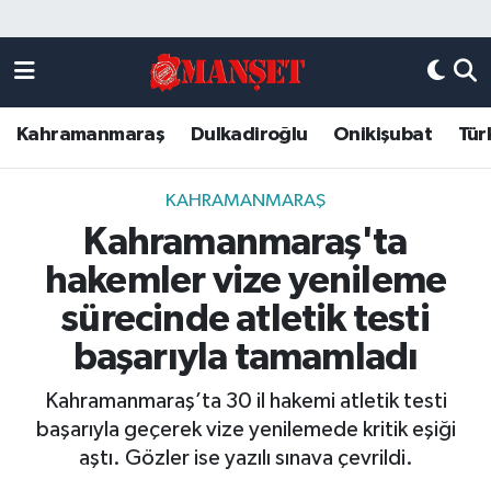
Künye
Kahramanmaraş Nöbetçi Eczaneler
Kahramanmaraş
Dulkadiroğlu
Onikişubat
Tür
DULKADİROĞLU
Kahramanmaraş Hava Durumu
KAHRAMANMARAŞ
Kahramanmaraş Trafik Yoğunluk Haritası
KAHRAMANMARAŞ
Kahramanmaraş'ta
ONİKİŞUBAT
Süper Lig Puan Durumu ve Fikstür
hakemler vize yenileme
ÖZEL HABER
Tüm Manşetler
sürecinde atletik testi
başarıyla tamamladı
Künye
Son Dakika Haberleri
Kahramanmaraş’ta 30 il hakemi atletik testi
Haber Arşivi
başarıyla geçerek vize yenilemede kritik eşiği
aştı. Gözler ise yazılı sınava çevrildi.