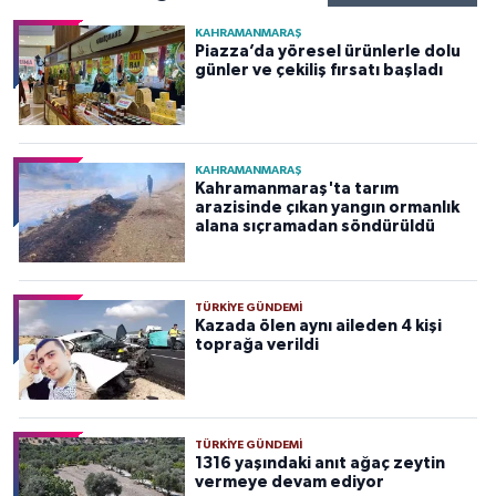
KAHRAMANMARAŞ
Piazza’da yöresel ürünlerle dolu
günler ve çekiliş fırsatı başladı
KAHRAMANMARAŞ
Kahramanmaraş'ta tarım
arazisinde çıkan yangın ormanlık
alana sıçramadan söndürüldü
TÜRKIYE GÜNDEMI
Kazada ölen aynı aileden 4 kişi
toprağa verildi
TÜRKIYE GÜNDEMI
1316 yaşındaki anıt ağaç zeytin
vermeye devam ediyor