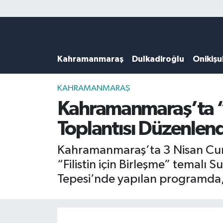
Künye
Kahramanmaraş Nöbetçi Eczaneler
Kahramanmaraş
Dulkadiroğlu
Onikiş
DULKADİROĞLU
Kahramanmaraş Hava Durumu
KAHRAMANMARAŞ
Kahramanmaraş Trafik Yoğunluk Haritası
KAHRAMANMARAŞ
Kahramanmaraş’ta “Fi
ONİKİŞUBAT
Süper Lig Puan Durumu ve Fikstür
Toplantısı Düzenlend
ÖZEL HABER
Tüm Manşetler
Kahramanmaraş’ta 3 Nisan Cuma
“Filistin için Birleşme” temalı 
Künye
Son Dakika Haberleri
Tepesi’nde yapılan programda, 
Haber Arşivi