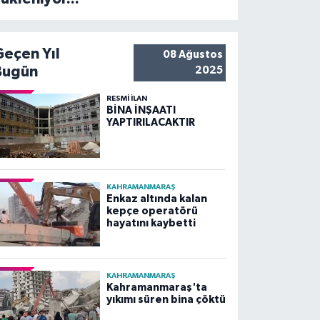
Geçen Yıl
08 Ağustos
Bugün
2025
RESMİ İLAN
BİNA İNŞAATI
YAPTIRILACAKTIR
KAHRAMANMARAŞ
Enkaz altında kalan
kepçe operatörü
hayatını kaybetti
KAHRAMANMARAŞ
Kahramanmaraş'ta
yıkımı süren bina çöktü