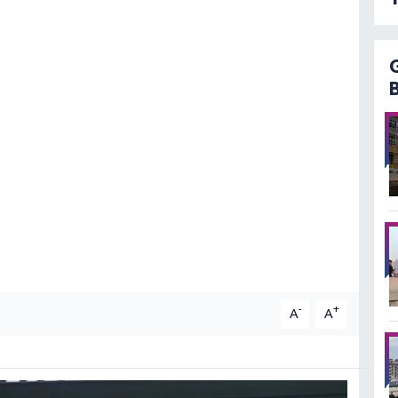
-
+
A
A