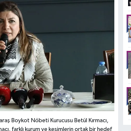
araş Boykot Nöbeti Kurucusu Betül Kırmacı,
macı, farklı kurum ve kesimlerin ortak bir hedef