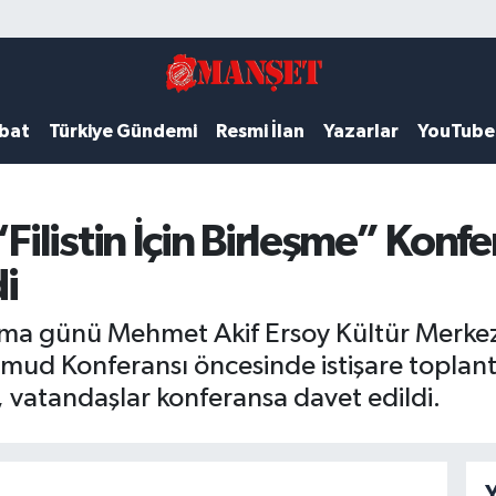
ubat
Türkiye Gündemi
Resmi İlan
Yazarlar
YouTube
listin İçin Birleşme” Konfer
i
 günü Mehmet Akif Ersoy Kültür Merkezi’
Sumud Konferansı öncesinde istişare toplant
vatandaşlar konferansa davet edildi.
Y