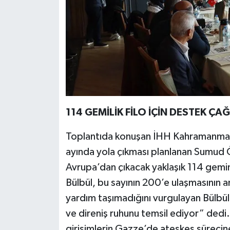
114 GEMİLİK FİLO İÇİN DESTEK ÇAĞ
Toplantıda konuşan İHH Kahramanmar
ayında yola çıkması planlanan Sumud Ö
Avrupa’dan çıkacak yaklaşık 114 gemini
Bülbül, bu sayının 200’e ulaşmasının am
yardım taşımadığını vurgulayan Bülbül,
ve direniş ruhunu temsil ediyor” dedi.
girişimlerin Gazze’de ateşkes sürecine 