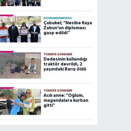
KAHRAMANMARAŞ
Çabukel; “Nesibe Kaya
Zabun’un diploması
gasp edildi”
TÜRKIYE GÜNDEMI
Dedesinin kullandığı
traktör devrildi, 2
yaşındaki Barış öldü
TÜRKIYE GÜNDEMI
Acılı anne: "Oğlum,
magandalara kurban
gitti"