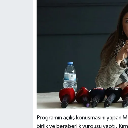
Programın açılış konuşmasını yapan M
birlik ve beraberlik vurgusu yaptı. Kır