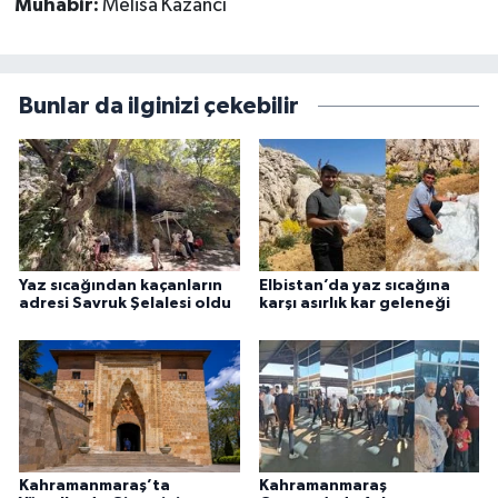
Muhabir:
Melisa Kazancı
Bunlar da ilginizi çekebilir
Yaz sıcağından kaçanların
Elbistan’da yaz sıcağına
adresi Savruk Şelalesi oldu
karşı asırlık kar geleneği
Kahramanmaraş’ta
Kahramanmaraş