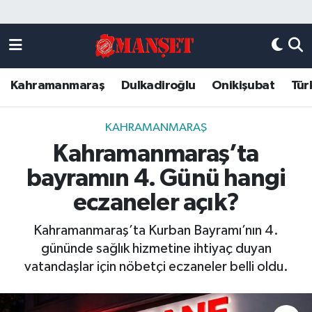
Künye
Kahramanmaraş Nöbetçi Eczaneler
Kahramanmaraş
Dulkadiroğlu
Onikişubat
Tür
DULKADİROĞLU
Kahramanmaraş Hava Durumu
KAHRAMANMARAŞ
Kahramanmaraş Trafik Yoğunluk Haritası
KAHRAMANMARAŞ
Kahramanmaraş’ta
ONİKİŞUBAT
Süper Lig Puan Durumu ve Fikstür
bayramın 4. Günü hangi
ÖZEL HABER
Tüm Manşetler
eczaneler açık?
Kahramanmaraş’ta Kurban Bayramı’nın 4.
Künye
Son Dakika Haberleri
gününde sağlık hizmetine ihtiyaç duyan
vatandaşlar için nöbetçi eczaneler belli oldu.
Haber Arşivi