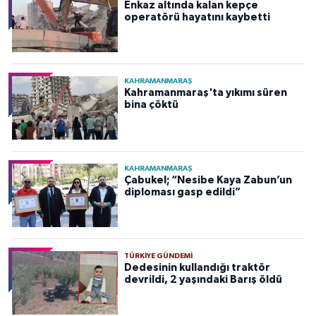
Enkaz altında kalan kepçe
operatörü hayatını kaybetti
KAHRAMANMARAŞ
Kahramanmaraş'ta yıkımı süren
bina çöktü
KAHRAMANMARAŞ
Çabukel; “Nesibe Kaya Zabun’un
diploması gasp edildi”
TÜRKIYE GÜNDEMI
Dedesinin kullandığı traktör
devrildi, 2 yaşındaki Barış öldü