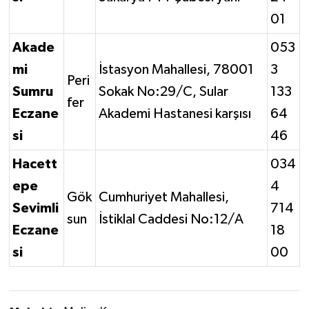
01
Akade
053
mi
İstasyon Mahallesi, 78001
3
Peri
Sumru
Sokak No:29/C, Sular
133
fer
Eczane
Akademi Hastanesi karşısı
64
si
46
Hacett
034
epe
4
Gök
Cumhuriyet Mahallesi,
Sevimli
714
sun
İstiklal Caddesi No:12/A
Eczane
18
si
00