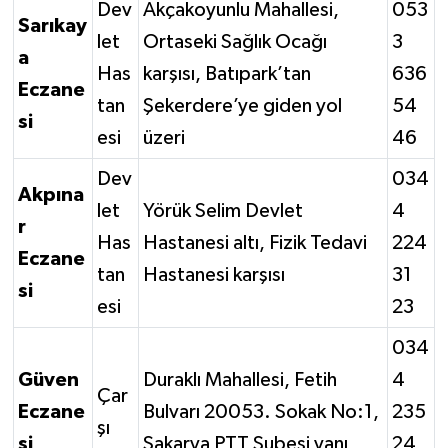
Dev
Akçakoyunlu Mahallesi,
053
Sarıkay
let
Ortaseki Sağlık Ocağı
3
a
Has
karşısı, Batıpark’tan
636
Eczane
tan
Şekerdere’ye giden yol
54
si
esi
üzeri
46
Dev
034
Akpına
let
Yörük Selim Devlet
4
r
Has
Hastanesi altı, Fizik Tedavi
224
Eczane
tan
Hastanesi karşısı
31
si
esi
23
034
Güven
Duraklı Mahallesi, Fetih
4
Çar
Eczane
Bulvarı 20053. Sokak No:1,
235
şı
si
Sakarya PTT Şubesi yanı
24