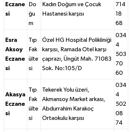
Eczane
Do
Kadın Doğum ve Çocuk
714
si
ğu
Hastanesi karşısı
18
m
68
034
Esra
Tıp
Özel HG Hospital Polikliniği
4
Aksoy
Fak
karşısı, Ramada Otel karşı
503
Eczane
ülte
çaprazı, Üngüt Mah. 71083
70
si
si
Sok. No:105/D
60
034
Tıp
Tekerek Yolu üzeri,
Akasya
4
Fak
Akmansoy Market arkası,
Eczane
502
ülte
Abdurrahim Karakoç
si
08
si
Ortaokulu karşısı
74