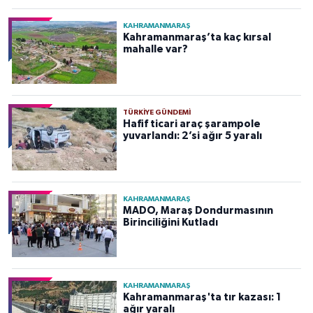
KAHRAMANMARAŞ
Kahramanmaraş’ta kaç kırsal
mahalle var?
TÜRKIYE GÜNDEMI
Hafif ticari araç şarampole
yuvarlandı: 2’si ağır 5 yaralı
KAHRAMANMARAŞ
MADO, Maraş Dondurmasının
Birinciliğini Kutladı
KAHRAMANMARAŞ
Kahramanmaraş'ta tır kazası: 1
ağır yaralı