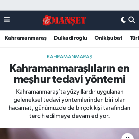
Künye
Kahramanmaraş Nöbetçi Eczaneler
Kahramanmaraş
Dulkadiroğlu
Onikişubat
Tür
DULKADİROĞLU
Kahramanmaraş Hava Durumu
KAHRAMANMARAŞ
Kahramanmaraş Trafik Yoğunluk Haritası
KAHRAMANMARAŞ
Kahramanmaraşlıların en
ONİKİŞUBAT
Süper Lig Puan Durumu ve Fikstür
meşhur tedavi yöntemi
ÖZEL HABER
Tüm Manşetler
Kahramanmaraş’ta yüzyıllardır uygulanan
geleneksel tedavi yöntemlerinden biri olan
Künye
Son Dakika Haberleri
hacamat, günümüzde de birçok kişi tarafından
tercih edilmeye devam ediyor.
Haber Arşivi