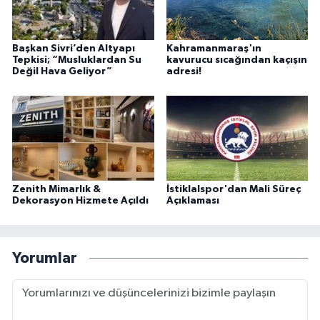
Başkan Sivri’den Altyapı
Kahramanmaraş'ın
Tepkisi; “Musluklardan Su
kavurucu sıcağından kaçışın
Değil Hava Geliyor”
adresi!
Zenith Mimarlık &
İstiklalspor'dan Mali Süreç
Dekorasyon Hizmete Açıldı
Açıklaması
Yorumlar