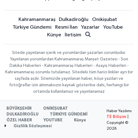
Kahramanmaraş
Dulkadiroğlu
Onikişubat
Türkiye Gündemi
Resmi İlan
Yazarlar
YouTube
Künye
İletişim
Sitede yayınlanan içerik ve yorumlardan yazarları sorumludur.
Yayınlanan yorumlardan Kahramanmaraş Manşet Gazetesi - Son
Dakika Haberleri - Kahramanmaraş Haberleri - Asayiş Haberleri -
Kahramanmaraş sorumlu tutulamaz. Sitedeki tüm harici linkler ayrı bir
sayfada açılır. Sitemizde yayınlanan haber, köşe yazıları ve
fotoğraflar izin alınmaksızın kaynak gösterilse dahi, herhangi bir
ortamda kullanılamaz ve yayınlanamaz
BÜYÜKŞEHİR
ONİKİŞUBAT
Haber Yazılımı:
DULKADİROĞLU
TÜRKİYE GÜNDEMİ
TE Bilişim
|
ÖZEL HABER
YOUTUBE
Künye
Copyright ©
Gizlilik Sözleşmesi
2026