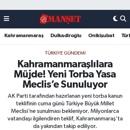
Künye
Kahramanmaraş Nöbetçi Eczaneler
Kahramanmaraş
Dulkadiroğlu
Onikişubat
Tür
DULKADİROĞLU
Kahramanmaraş Hava Durumu
KAHRAMANMARAŞ
Kahramanmaraş Trafik Yoğunluk Haritası
TÜRKIYE GÜNDEMI
Kahramanmaraşlılara
ONİKİŞUBAT
Süper Lig Puan Durumu ve Fikstür
Müjde! Yeni Torba Yasa
ÖZEL HABER
Tüm Manşetler
Meclis’e Sunuluyor
AK Parti tarafından hazırlanan yeni torba kanun
Künye
Son Dakika Haberleri
teklifinin cuma günü Türkiye Büyük Millet
Meclisi’ne sunulması bekleniyor. Milyonlarca
Haber Arşivi
vatandaşı ilgilendiren teklif, Kahramanmaraş’ta
da yakından takip ediliyor.