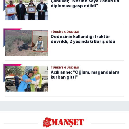
Çabukel; “Nesibe Kaya Zabun’un
diploması gasp edildi”
TÜRKIYE GÜNDEMI
Dedesinin kullandığı traktör
devrildi, 2 yaşındaki Barış öldü
TÜRKIYE GÜNDEMI
Acılı anne: "Oğlum, magandalara
kurban gitti"