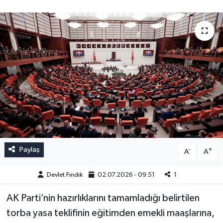
Paylaş
-
+
A
A
Devlet Fındık
02.07.2026 - 09:51
1
AK Parti’nin hazırlıklarını tamamladığı belirtilen
torba yasa teklifinin eğitimden emekli maaşlarına,