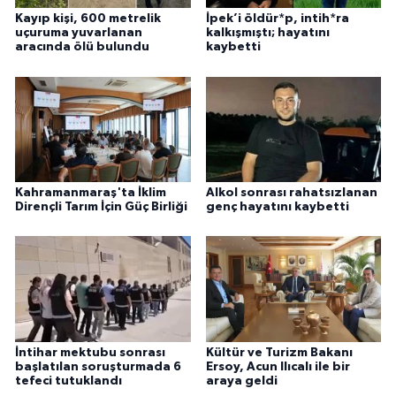
Kayıp kişi, 600 metrelik
İpek’i öldür*p, intih*ra
uçuruma yuvarlanan
kalkışmıştı; hayatını
aracında ölü bulundu
kaybetti
Kahramanmaraş'ta İklim
Alkol sonrası rahatsızlanan
Dirençli Tarım İçin Güç Birliği
genç hayatını kaybetti
İntihar mektubu sonrası
Kültür ve Turizm Bakanı
başlatılan soruşturmada 6
Ersoy, Acun Ilıcalı ile bir
tefeci tutuklandı
araya geldi