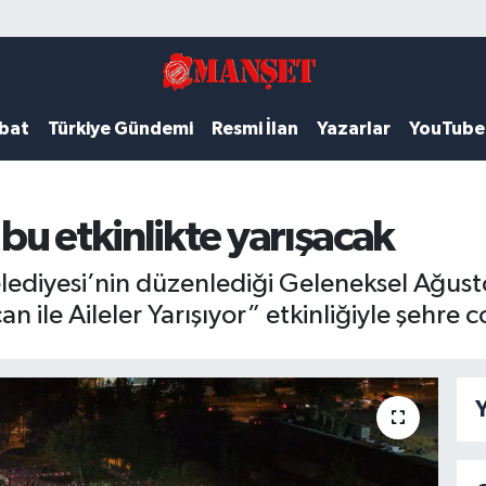
ubat
Türkiye Gündemi
Resmi İlan
Yazarlar
YouTube
u etkinlikte yarışacak
diyesi’nin düzenlediği Geleneksel Ağust
 ile Aileler Yarışıyor” etkinliğiyle şehre 
Y