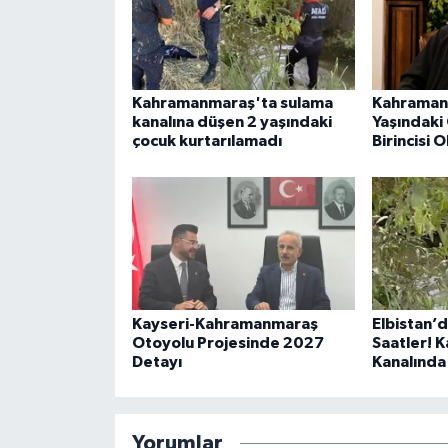
Kahramanmaraş'ta sulama
Kahramanm
kanalına düşen 2 yaşındaki
Yaşındaki
çocuk kurtarılamadı
Birincisi 
Kayseri-Kahramanmaraş
Elbistan’
Otoyolu Projesinde 2027
Saatler! 
Detayı
Kanalında
Yorumlar