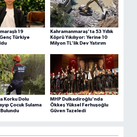
araşlı 19
Kahramanmaraş’ta 53 Yıllık
 Genç Türkiye
Köprü Yıkılıyor: Yerine 10
Oldu
Milyon TL’lik Dev Yatırım
da Korku Dolu
MHP Dulkadiroğlu'nda
Kayıp Çocuk Sulama
Ökkeş Yüksel Ferhuşoğlu
 Bulundu
Güven Tazeledi