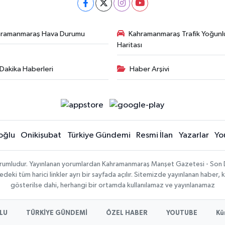
hramanmaraş Hava Durumu
Kahramanmaraş Trafik Yoğunl
Haritası
Dakika Haberleri
Haber Arşivi
oğlu
Onikişubat
Türkiye Gündemi
Resmi İlan
Yazarlar
Yo
sorumludur. Yayınlanan yorumlardan Kahramanmaraş Manşet Gazetesi - Son 
ki tüm harici linkler ayrı bir sayfada açılır. Sitemizde yayınlanan haber, k
gösterilse dahi, herhangi bir ortamda kullanılamaz ve yayınlanamaz
LU
TÜRKİYE GÜNDEMİ
ÖZEL HABER
YOUTUBE
Kü