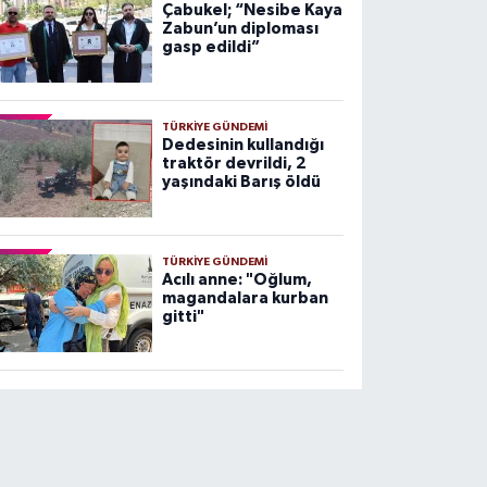
Çabukel; “Nesibe Kaya
Zabun’un diploması
gasp edildi”
TÜRKIYE GÜNDEMI
Dedesinin kullandığı
traktör devrildi, 2
yaşındaki Barış öldü
TÜRKIYE GÜNDEMI
Acılı anne: "Oğlum,
magandalara kurban
gitti"