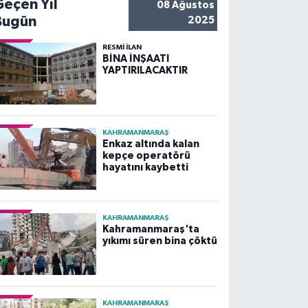
Geçen Yıl
08 Ağustos
Bugün
2025
RESMİ İLAN
BİNA İNŞAATI
YAPTIRILACAKTIR
KAHRAMANMARAŞ
Enkaz altında kalan
kepçe operatörü
hayatını kaybetti
KAHRAMANMARAŞ
Kahramanmaraş'ta
yıkımı süren bina çöktü
KAHRAMANMARAŞ