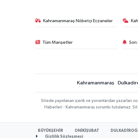
Kahramanmaraş Nöbetçi Eczaneler
Ka
Tüm Manşetler
Son 
Kahramanmaraş
Dulkadir
Sitede yayınlanan içerik ve yorumlardan yazarları 
Haberleri - Kahramanmaraş sorumlu tutulamaz. Sitede
BÜYÜKŞEHİR
ONİKİŞUBAT
DULKADİROĞ
Gizlilik Sözleşmesi