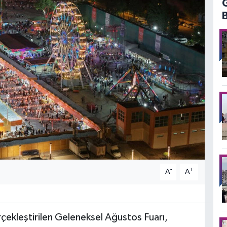
-
+
A
A
erçekleştirilen Geleneksel Ağustos Fuarı,