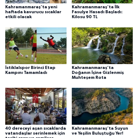
Kahramanmaraş’ta yeni
Kahramanmaraş’ta İlk
haftada kavurucu sıcaklar
Fasulye Hasadı Başladı:
etkili olacak
Kilosu 90 TL
İstiklalspor Birinci Etap
Kahramanmaraş’ta
Kampını Tamamladı
Doğanın İçine Gizlenmiş
Muhteşem Rota
40 dereceyi aşan sıcaklarda
Kahramanmaraş’ta Suyun
vatandaşlar serinlemek için
ve Yeşilin Buluştuğu Yer!