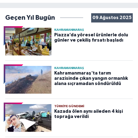
Geçen Yıl Bugün
09 Ağustos 2025
KAHRAMANMARAŞ
Piazza’da yöresel ürünlerle dolu
günler ve çekiliş fırsatı başladı
KAHRAMANMARAŞ
Kahramanmaraş'ta tarım
arazisinde çıkan yangın ormanlık
alana sıçramadan söndürüldü
TÜRKIYE GÜNDEMI
Kazada ölen aynı aileden 4 kişi
toprağa verildi