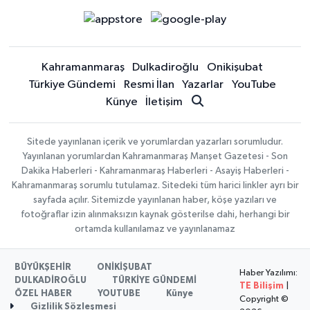
Kahramanmaraş
Dulkadiroğlu
Onikişubat
Türkiye Gündemi
Resmi İlan
Yazarlar
YouTube
Künye
İletişim
Sitede yayınlanan içerik ve yorumlardan yazarları sorumludur.
Yayınlanan yorumlardan Kahramanmaraş Manşet Gazetesi - Son
Dakika Haberleri - Kahramanmaraş Haberleri - Asayiş Haberleri -
Kahramanmaraş sorumlu tutulamaz. Sitedeki tüm harici linkler ayrı bir
sayfada açılır. Sitemizde yayınlanan haber, köşe yazıları ve
fotoğraflar izin alınmaksızın kaynak gösterilse dahi, herhangi bir
ortamda kullanılamaz ve yayınlanamaz
BÜYÜKŞEHİR
ONİKİŞUBAT
Haber Yazılımı:
DULKADİROĞLU
TÜRKİYE GÜNDEMİ
TE Bilişim
|
ÖZEL HABER
YOUTUBE
Künye
Copyright ©
Gizlilik Sözleşmesi