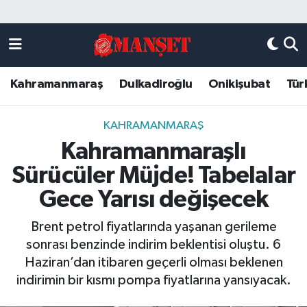
Künye
Kahramanmaraş Nöbetçi Eczaneler
Kahramanmaraş
Dulkadiroğlu
Onikişubat
Tür
DULKADİROĞLU
Kahramanmaraş Hava Durumu
KAHRAMANMARAŞ
Kahramanmaraş Trafik Yoğunluk Haritası
KAHRAMANMARAŞ
Kahramanmaraşlı
ONİKİŞUBAT
Süper Lig Puan Durumu ve Fikstür
Sürücüler Müjde! Tabelalar
ÖZEL HABER
Tüm Manşetler
Gece Yarısı değişecek
Brent petrol fiyatlarında yaşanan gerileme
Künye
Son Dakika Haberleri
sonrası benzinde indirim beklentisi oluştu. 6
Haziran’dan itibaren geçerli olması beklenen
Haber Arşivi
indirimin bir kısmı pompa fiyatlarına yansıyacak.