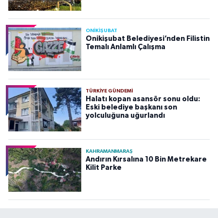
ONİKİŞUBAT
Onikişubat Belediyesi’nden Filistin
Temalı Anlamlı Çalışma
TÜRKIYE GÜNDEMI
Halatı kopan asansör sonu oldu:
Eski belediye başkanı son
yolculuğuna uğurlandı
KAHRAMANMARAŞ
Andırın Kırsalına 10 Bin Metrekare
Kilit Parke