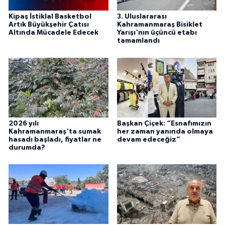
Kipaş İstiklal Basketbol
3. Uluslararası
Artık Büyükşehir Çatısı
Kahramanmaraş Bisiklet
Altında Mücadele Edecek
Yarışı'nın üçüncü etabı
tamamlandı
2026 yılı
Başkan Çiçek: “Esnafımızın
Kahramanmaraş'ta sumak
her zaman yanında olmaya
hasadı başladı, fiyatlar ne
devam edeceğiz”
durumda?