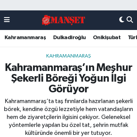
Künye
Kahramanmaraş Nöbetçi Eczaneler
Kahramanmaraş
Dulkadiroğlu
Onikişubat
Tür
DULKADİROĞLU
Kahramanmaraş Hava Durumu
KAHRAMANMARAŞ
Kahramanmaraş Trafik Yoğunluk Haritası
KAHRAMANMARAŞ
Kahramanmaraş’ın Meşhur
ONİKİŞUBAT
Süper Lig Puan Durumu ve Fikstür
Şekerli Böreği Yoğun İlgi
ÖZEL HABER
Tüm Manşetler
Görüyor
Kahramanmaraş’ta taş fırınlarda hazırlanan şekerli
Künye
Son Dakika Haberleri
börek, kendine özgü lezzetiyle hem vatandaşların
hem de ziyaretçilerin ilgisini çekiyor. Geleneksel
Haber Arşivi
yöntemlerle yapılan bu özel tat, şehrin mutfak
kültüründe önemli bir yer tutuyor.