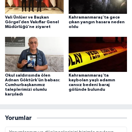
Vali Ünlüer ve Başkan
Kahramanmaraş’ta gece
Görgel’den Vakıflar Genel
çıkan yangın hasara neden
Müdürlüğü’ne ziyaret
oldu
Okul saldırısında ölen
Kahramanmaraş'ta
Adnan Göktürk’ün babası:
kaybolan yaşlı adamın
Cumhurbaşkanımız
cansız bedeni baraj
taleplerimizi olumlu
gölünde bulundu
karşıladı
Yorumlar