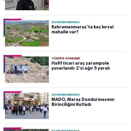
KAHRAMANMARAŞ
Kahramanmaraş’ta kaç kırsal
mahalle var?
TÜRKIYE GÜNDEMI
Hafif ticari araç şarampole
yuvarlandı: 2’si ağır 5 yaralı
KAHRAMANMARAŞ
MADO, Maraş Dondurmasının
Birinciliğini Kutladı