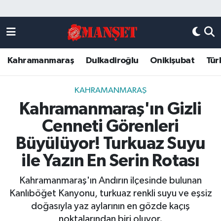
Künye
Kahramanmaraş Nöbetçi Eczaneler
Kahramanmaraş
Dulkadiroğlu
Onikişubat
Tür
DULKADİROĞLU
Kahramanmaraş Hava Durumu
KAHRAMANMARAŞ
Kahramanmaraş Trafik Yoğunluk Haritası
KAHRAMANMARAŞ
Kahramanmaraş'ın Gizli
ONİKİŞUBAT
Süper Lig Puan Durumu ve Fikstür
Cenneti Görenleri
ÖZEL HABER
Tüm Manşetler
Büyülüyor! Turkuaz Suyu
ile Yazın En Serin Rotası
Künye
Son Dakika Haberleri
Kahramanmaraş'ın Andırın ilçesinde bulunan
Haber Arşivi
Kanlıböğet Kanyonu, turkuaz renkli suyu ve eşsiz
doğasıyla yaz aylarının en gözde kaçış
noktalarından biri oluyor.