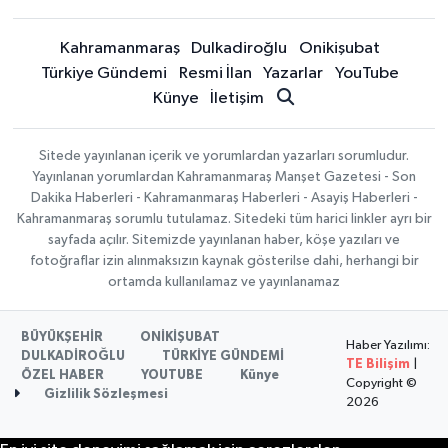
Kahramanmaraş
Dulkadiroğlu
Onikişubat
Türkiye Gündemi
Resmi İlan
Yazarlar
YouTube
Künye
İletişim
Sitede yayınlanan içerik ve yorumlardan yazarları sorumludur.
Yayınlanan yorumlardan Kahramanmaraş Manşet Gazetesi - Son
Dakika Haberleri - Kahramanmaraş Haberleri - Asayiş Haberleri -
Kahramanmaraş sorumlu tutulamaz. Sitedeki tüm harici linkler ayrı bir
sayfada açılır. Sitemizde yayınlanan haber, köşe yazıları ve
fotoğraflar izin alınmaksızın kaynak gösterilse dahi, herhangi bir
ortamda kullanılamaz ve yayınlanamaz
BÜYÜKŞEHİR
ONİKİŞUBAT
Haber Yazılımı:
DULKADİROĞLU
TÜRKİYE GÜNDEMİ
TE Bilişim
|
ÖZEL HABER
YOUTUBE
Künye
Copyright ©
Gizlilik Sözleşmesi
2026