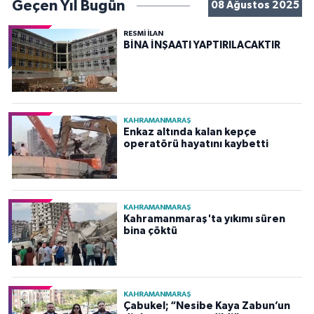
Geçen Yıl Bugün
08 Ağustos 2025
RESMİ İLAN
BİNA İNŞAATI YAPTIRILACAKTIR
KAHRAMANMARAŞ
Enkaz altında kalan kepçe
operatörü hayatını kaybetti
KAHRAMANMARAŞ
Kahramanmaraş'ta yıkımı süren
bina çöktü
KAHRAMANMARAŞ
Çabukel; “Nesibe Kaya Zabun’un