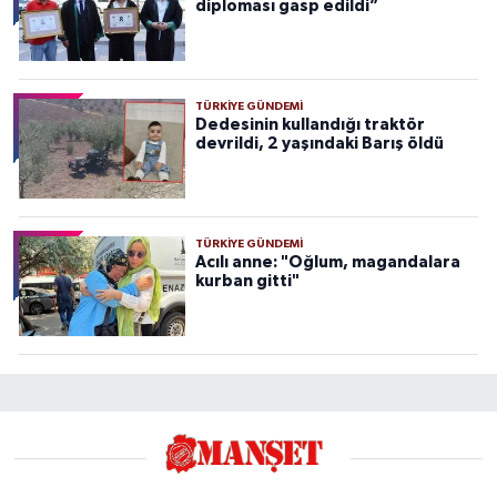
diploması gasp edildi”
TÜRKIYE GÜNDEMI
Dedesinin kullandığı traktör
devrildi, 2 yaşındaki Barış öldü
TÜRKIYE GÜNDEMI
Acılı anne: "Oğlum, magandalara
kurban gitti"