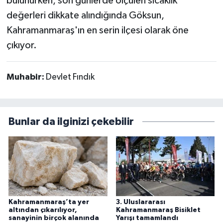
bulunurken, son günlerde ölçülen sıcaklık
değerleri dikkate alındığında Göksun,
Kahramanmaraş'ın en serin ilçesi olarak öne
çıkıyor.
Muhabir:
Devlet Fındık
Bunlar da ilginizi çekebilir
Kahramanmaraş’ta yer
3. Uluslararası
altından çıkarılıyor,
Kahramanmaraş Bisiklet
sanayinin birçok alanında
Yarışı tamamlandı