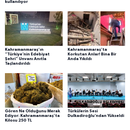
kullanılıyor
Kahramanmaraş’ın
Kahramanmaraş’ta
“Türkiye’nin Edebiyat
Korkutan Anlar! Bina Bir
Şehri” Unvanı Anıtla
Anda Yıkıldı
Taçlandırıldı
Gören Ne Olduğunu Merak
Türkülerin Sesi
Ediyor: Kahramanmaraş’ta
Dulkadiroğlu’ndan Yükseldi
Kilosu 250 TL