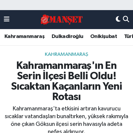
Künye
Kahramanmaraş Nöbetçi Eczaneler
Kahramanmaraş
Dulkadiroğlu
Onikişubat
Tür
DULKADİROĞLU
Kahramanmaraş Hava Durumu
KAHRAMANMARAŞ
Kahramanmaraş Trafik Yoğunluk Haritası
KAHRAMANMARAŞ
Kahramanmaraş'ın En
ONİKİŞUBAT
Süper Lig Puan Durumu ve Fikstür
Serin İlçesi Belli Oldu!
ÖZEL HABER
Tüm Manşetler
Sıcaktan Kaçanların Yeni
Rotası
Künye
Son Dakika Haberleri
Kahramanmaraş'ta etkisini artıran kavurucu
Haber Arşivi
sıcaklar vatandaşları bunaltırken, yüksek rakımıyla
öne çıkan Göksun ilçesi serin havasıyla adeta
nefes aldırıyor.