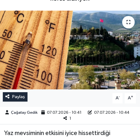
Paylaş
-
+
A
A
Çağatay Gedik
07.07.2026 - 10:41
07.07.2026 - 10:44
1
Yaz mevsiminin etkisini iyice hissettirdiği