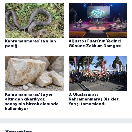
Kahramanmaraş'ta yılan
Ağustos Fuarı’nın Yedinci
paniği
Gününe Zakkum Damgası
Kahramanmaraş’ta yer
3. Uluslararası
altından çıkarılıyor,
Kahramanmaraş Bisiklet
sanayinin birçok alanında
Yarışı tamamlandı
kullanılıyor