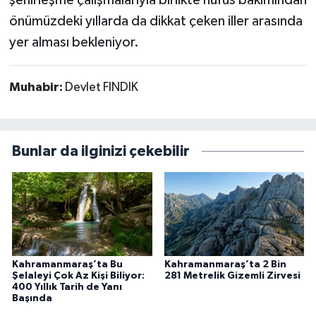
şehirleşme çalışmalarıyla birlikte nüfus bakımından
önümüzdeki yıllarda da dikkat çeken iller arasında
yer alması bekleniyor.
Muhabir:
Devlet FINDIK
Bunlar da ilginizi çekebilir
Kahramanmaraş’ta Bu
Kahramanmaraş’ta 2 Bin
Şelaleyi Çok Az Kişi Biliyor:
281 Metrelik Gizemli Zirvesi
400 Yıllık Tarih de Yanı
Başında