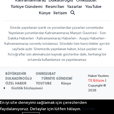
Kahramanmaraş
Dulkadiroğlu
Onikişubat
Türkiye Gündemi
Resmi İlan
Yazarlar
YouTube
Künye
İletişim
Sitede yayınlanan içerik ve yorumlardan yazarları sorumludur.
Yayınlanan yorumlardan Kahramanmaraş Manşet Gazetesi - Son
Dakika Haberleri - Kahramanmaraş Haberleri - Asayiş Haberleri -
Kahramanmaraş sorumlu tutulamaz. Sitedeki tüm harici linkler ayrı bir
sayfada açılır. Sitemizde yayınlanan haber, köşe yazıları ve
fotoğraflar izin alınmaksızın kaynak gösterilse dahi, herhangi bir
ortamda kullanılamaz ve yayınlanamaz
BÜYÜKŞEHİR
ONİKİŞUBAT
Haber Yazılımı:
DULKADİROĞLU
TÜRKİYE GÜNDEMİ
TE Bilişim
|
ÖZEL HABER
YOUTUBE
Künye
Copyright ©
Gizlilik Sözleşmesi
2026
En iyi site deneyimi sağlamak için çerezlerden
faydalanıyoruz. Detaylar için lütfen tıklayın.
Gizlilik