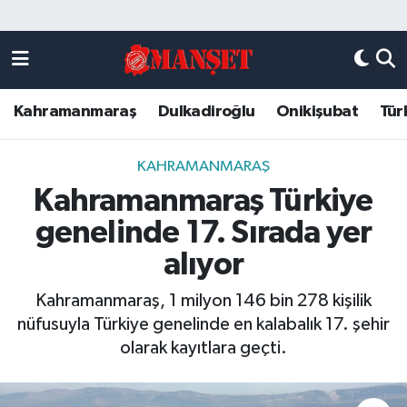
Künye
Kahramanmaraş Nöbetçi Eczaneler
Kahramanmaraş
Dulkadiroğlu
Onikişubat
Tür
DULKADİROĞLU
Kahramanmaraş Hava Durumu
KAHRAMANMARAŞ
Kahramanmaraş Trafik Yoğunluk Haritası
KAHRAMANMARAŞ
Kahramanmaraş Türkiye
ONİKİŞUBAT
Süper Lig Puan Durumu ve Fikstür
genelinde 17. Sırada yer
ÖZEL HABER
Tüm Manşetler
alıyor
Kahramanmaraş, 1 milyon 146 bin 278 kişilik
Künye
Son Dakika Haberleri
nüfusuyla Türkiye genelinde en kalabalık 17. şehir
olarak kayıtlara geçti.
Haber Arşivi