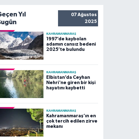
Geçen Yıl
07 Ağustos
Bugün
2025
KAHRAMANMARAŞ
1997’de kaybolan
adamın cansız bedeni
2025’te bulundu
KAHRAMANMARAŞ
Elbistan’da Ceyhan
Nehri'ne giren bir kişi
hayatını kaybetti
KAHRAMANMARAŞ
Kahramanmaraş’ın en
çok tercih edilen zirve
mekanı