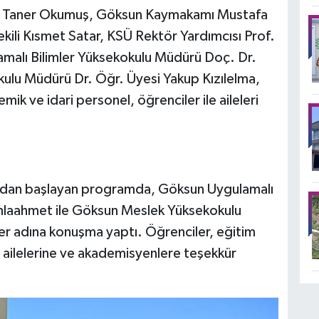
im Taner Okumuş, Göksun Kaymakamı Mustafa
kili Kısmet Satar, KSÜ Rektör Yardımcısı Prof.
malı Bilimler Yüksekokulu Müdürü Doç. Dr.
lu Müdürü Dr. Öğr. Üyesi Yakup Kızılelma,
ik ve idari personel, öğrenciler ile aileleri
rdından başlayan programda, Göksun Uygulamalı
Munlaahmet ile Göksun Meslek Yüksekokulu
ler adına konuşma yaptı. Öğrenciler, eğitim
 ailelerine ve akademisyenlere teşekkür