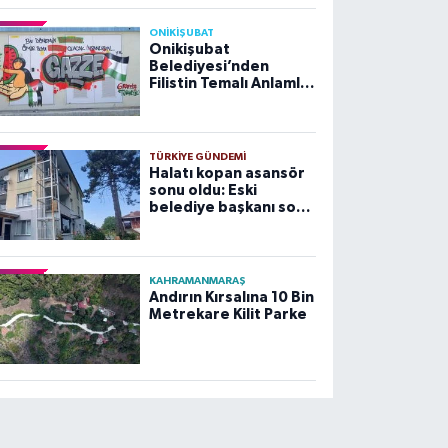
ONİKİŞUBAT
Onikişubat
Belediyesi’nden
Filistin Temalı Anlamlı
Çalışma
TÜRKIYE GÜNDEMI
Halatı kopan asansör
sonu oldu: Eski
belediye başkanı son
yolculuğuna uğurlandı
KAHRAMANMARAŞ
Andırın Kırsalına 10 Bin
Metrekare Kilit Parke