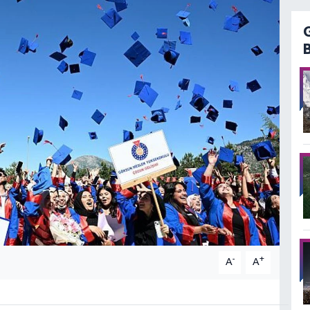
-
+
A
A