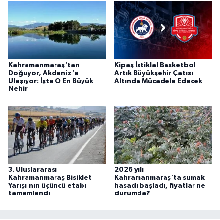
Kahramanmaraş'tan
Kipaş İstiklal Basketbol
Doğuyor, Akdeniz'e
Artık Büyükşehir Çatısı
Ulaşıyor: İşte O En Büyük
Altında Mücadele Edecek
Nehir
3. Uluslararası
2026 yılı
Kahramanmaraş Bisiklet
Kahramanmaraş'ta sumak
Yarışı'nın üçüncü etabı
hasadı başladı, fiyatlar ne
tamamlandı
durumda?