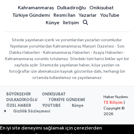
Kahramanmaraş
Dulkadiroğlu
Onikişubat
Türkiye Gündemi
Resmi İlan
Yazarlar
YouTube
Künye
İletişim
Sitede yayınlanan içerik ve yorumlardan yazarları sorumludur.
Yayınlanan yorumlardan Kahramanmaraş Manşet Gazetesi - Son
Dakika Haberleri - Kahramanmaraş Haberleri - Asayiş Haberleri -
Kahramanmaraş sorumlu tutulamaz. Sitedeki tüm harici linkler ayrı bir
sayfada açılır. Sitemizde yayınlanan haber, köşe yazıları ve
fotoğraflar izin alınmaksızın kaynak gösterilse dahi, herhangi bir
ortamda kullanılamaz ve yayınlanamaz
BÜYÜKŞEHİR
ONİKİŞUBAT
Haber Yazılımı:
DULKADİROĞLU
TÜRKİYE GÜNDEMİ
TE Bilişim
|
ÖZEL HABER
YOUTUBE
Künye
Copyright ©
Gizlilik Sözleşmesi
2026
En iyi site deneyimi sağlamak için çerezlerden