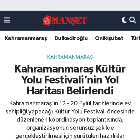
Künye
Kahramanmaraş Nöbetçi Eczaneler
Kahramanmaraş
Dulkadiroğlu
Onikişubat
Tür
DULKADİROĞLU
Kahramanmaraş Hava Durumu
KAHRAMANMARAŞ
Kahramanmaraş Trafik Yoğunluk Haritası
KAHRAMANMARAŞ
Kahramanmaraş Kültür
ONİKİŞUBAT
Süper Lig Puan Durumu ve Fikstür
Yolu Festivali’nin Yol
ÖZEL HABER
Tüm Manşetler
Haritası Belirlendi
Kahramanmaraş’ın 12 - 20 Eylül tarihlerinde ev
Künye
Son Dakika Haberleri
sahipliği yapacağı Kültür Yolu Festivali öncesinde
düzenlenen koordinasyon toplantısında,
Haber Arşivi
organizasyonun sorunsuz şekilde
gerçekleştirilmesi için yürütülen hazırlıklar