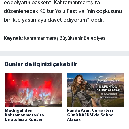
edebiyatın başkenti Kahramanmaraş’ta
düzenlenecek Kültür Yolu Festivali’nin coşkusunu
birlikte yaşamaya davet ediyorum” dedi.
Kaynak:
Kahramanmaraş Büyükşehir Belediyesi
Bunlar da ilginizi çekebilir
Madrigal’den
Funda Arar, Cumartesi
Kahramanmaraş’ta
Günü KAFUM’da Sahne
Unutulmaz Konser
Alacak