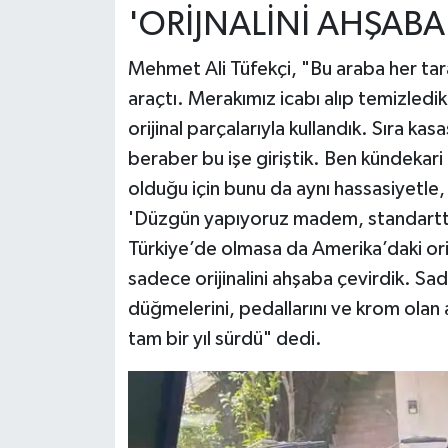
'ORİJNALİNİ AHŞABA
Mehmet Ali Tüfekçi, "Bu araba her taraf
araçtı. Merakımız icabı alıp temizledik
orijinal parçalarıyla kullandık. Sıra ka
beraber bu işe giriştik. Ben kündekari 
olduğu için bunu da aynı hassasiyetle,
'Düzgün yapıyoruz madem, standarttan
Türkiye’de olmasa da Amerika’daki orij
sadece orijinalini ahşaba çevirdik. Sad
düğmelerini, pedallarını ve krom olan a
tam bir yıl sürdü" dedi.