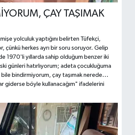
MİYORUM, ÇAY TAŞIMAK
işe yolculuk yaptığını belirten Tüfekçi,
 çünkü herkes ayrı bir soru soruyor. Gelip
e 1970'li yıllarda sahip olduğum benzer iki
ski günleri hatırlıyorum; adeta çocukluğuma
 bile bindirmiyorum, çay taşımak nerede...
r giderse böyle kullanacağım" ifadelerini