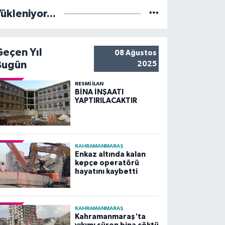
ükleniyor...
Geçen Yıl
08 Ağustos
Bugün
2025
RESMİ İLAN
BİNA İNŞAATI
YAPTIRILACAKTIR
KAHRAMANMARAŞ
Enkaz altında kalan
kepçe operatörü
hayatını kaybetti
KAHRAMANMARAŞ
Kahramanmaraş'ta