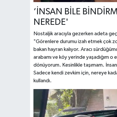
‘İNSAN BİLE BİNDİR
NEREDE'
Nostaljik aracıyla gezerken adeta geçm
"Görenlere durumu izah etmek çok zor,
bakan hayran kalıyor. Aracı sürdüğümd
arabamı ve köy yerinde yaşadığım o e
dönüyorum. Kesinlikle taşımam. İnsan
Sadece kendi zevkim için, nereye kada
kullandı.