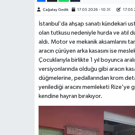
Çağatay Gedik
17.05.2026 - 10:31
17.05.2
İstanbul'da ahşap sanatı kündekari ust
olan tutkusu nedeniyle hurda ve atıl d
aldı. Motor ve mekanik aksamlarını tam
aracın çürüyen arka kasasını ise mesle
Çocuklarıyla birlikte 1 yıl boyunca aral
versiyonlarında olduğu gibi aracın kas
düğmelerine, pedallarından krom detay
yenilediği aracını memleketi Rize'ye g
kendine hayran bırakıyor.