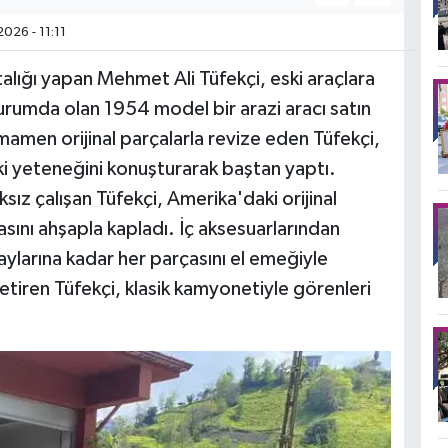
026 - 11:11
alığı yapan Mehmet Ali Tüfekçi, eski araçlara
urumda olan 1954 model bir arazi aracı satın
amen orijinal parçalarla revize eden Tüfekçi,
ki yeteneğini konuşturarak baştan yaptı.
ıksız çalışan Tüfekçi, Amerika'daki orijinal
asını ahşapla kapladı. İç aksesuarlarından
larına kadar her parçasını el emeğiyle
etiren Tüfekçi, klasik kamyonetiyle görenleri