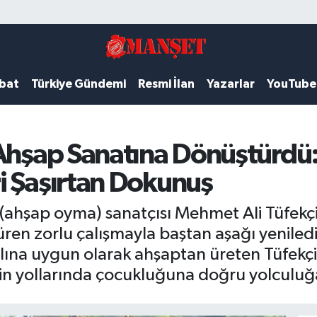
ubat
Türkiye Gündemi
Resmi İlan
Yazarlar
YouTube
 Ahşap Sanatına Dönüştürdü
i Şaşırtan Dokunuş
ahşap oyma) sanatçısı Mehmet Ali Tüfekçi (
süren zorlu çalışmayla baştan aşağı yenile
slına uygun olarak ahşaptan üreten Tüfekçi,
n yollarında çocukluğuna doğru yolculuğa