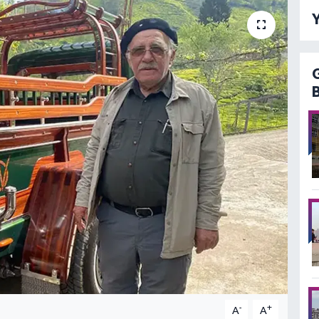
Y
-
+
A
A