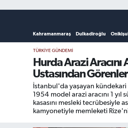
Künye
Kahramanmaraş Nöbetçi Eczaneler
Kahramanmaraş
Dulkadiroğlu
Onikiş
DULKADİROĞLU
Kahramanmaraş Hava Durumu
KAHRAMANMARAŞ
Kahramanmaraş Trafik Yoğunluk Haritası
TÜRKIYE GÜNDEMI
Hurda Arazi Aracını
ONİKİŞUBAT
Süper Lig Puan Durumu ve Fikstür
Ustasından Görenler
ÖZEL HABER
Tüm Manşetler
İstanbul'da yaşayan kündekari (
1954 model arazi aracını 1 yıl 
Künye
Son Dakika Haberleri
kasasını mesleki tecrübesiyle a
Haber Arşivi
kamyonetiyle memleketi Rize'ni