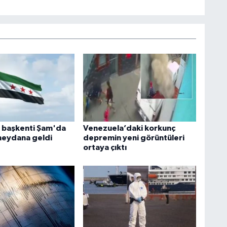
n başkenti Şam'da
Venezuela’daki korkunç
meydana geldi
depremin yeni görüntüleri
ortaya çıktı