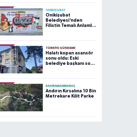
ONİKİŞUBAT
Onikişubat
Belediyesi’nden
Filistin Temalı Anlamlı
Çalışma
TÜRKIYE GÜNDEMI
Halatı kopan asansör
sonu oldu: Eski
belediye başkanı son
yolculuğuna uğurlandı
KAHRAMANMARAŞ
Andırın Kırsalına 10 Bin
Metrekare Kilit Parke