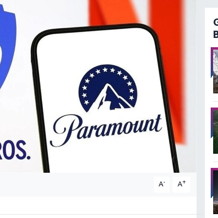
-
+
A
A