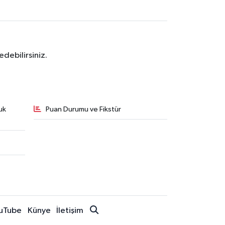
debilirsiniz.
uk
Puan Durumu ve Fikstür
uTube
Künye
İletişim