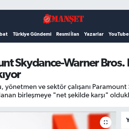
ubat
Türkiye Gündemi
Resmi İlan
Yazarlar
YouTube
nt Skydance-Warner Bros. 
kıyor
 yönetmen ve sektör çalışanı Paramount 
nan birleşmeye "net şekilde karşı" olduklar
Y