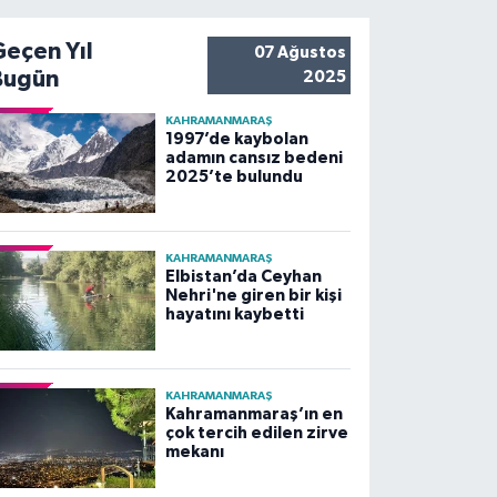
Geçen Yıl
07 Ağustos
Bugün
2025
KAHRAMANMARAŞ
1997’de kaybolan
adamın cansız bedeni
2025’te bulundu
KAHRAMANMARAŞ
Elbistan’da Ceyhan
Nehri'ne giren bir kişi
hayatını kaybetti
KAHRAMANMARAŞ
Kahramanmaraş’ın en
çok tercih edilen zirve
mekanı