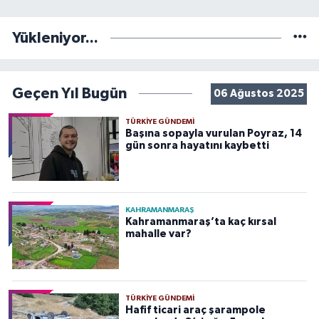
Yükleniyor...
Geçen Yıl Bugün
06 Ağustos 2025
TÜRKIYE GÜNDEMI
Başına sopayla vurulan Poyraz, 14
gün sonra hayatını kaybetti
KAHRAMANMARAŞ
Kahramanmaraş’ta kaç kırsal
mahalle var?
TÜRKIYE GÜNDEMI
Hafif ticari araç şarampole