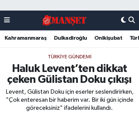
Künye
Kahramanmaraş Nöbetçi Eczaneler
Kahramanmaraş
Dulkadiroğlu
Onikişubat
Tür
DULKADİROĞLU
Kahramanmaraş Hava Durumu
KAHRAMANMARAŞ
Kahramanmaraş Trafik Yoğunluk Haritası
TÜRKIYE GÜNDEMI
Haluk Levent’ten dikkat
ONİKİŞUBAT
Süper Lig Puan Durumu ve Fikstür
çeken Gülistan Doku çıkışı
ÖZEL HABER
Tüm Manşetler
Levent, Gülistan Doku için eserler seslendirirken,
"Çok enteresan bir haberim var. Bir iki gün içinde
Künye
Son Dakika Haberleri
göreceksiniz" ifadelerini kullandı.
Haber Arşivi