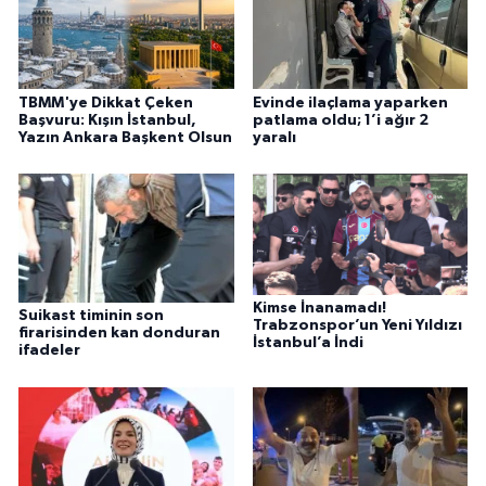
TBMM'ye Dikkat Çeken
Evinde ilaçlama yaparken
Başvuru: Kışın İstanbul,
patlama oldu; 1’i ağır 2
Yazın Ankara Başkent Olsun
yaralı
Kimse İnanamadı!
Suikast timinin son
Trabzonspor’un Yeni Yıldızı
firarisinden kan donduran
İstanbul’a İndi
ifadeler