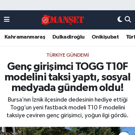
Künye
Kahramanmaraş Nöbetçi Eczaneler
Kahramanmaraş
Dulkadiroğlu
Onikişubat
Tür
DULKADİROĞLU
Kahramanmaraş Hava Durumu
KAHRAMANMARAŞ
Kahramanmaraş Trafik Yoğunluk Haritası
TÜRKIYE GÜNDEMI
Genç girişimci TOGG T10F
ONİKİŞUBAT
Süper Lig Puan Durumu ve Fikstür
modelini taksi yaptı, sosyal
ÖZEL HABER
Tüm Manşetler
medyada gündem oldu!
Bursa’nın İznik ilçesinde dedesinin hediye ettiği
Künye
Son Dakika Haberleri
Togg’un yeni fastback modeli T10 F modelini
taksiye çeviren genç girişimci, yoğun ilgi gördü.
Haber Arşivi