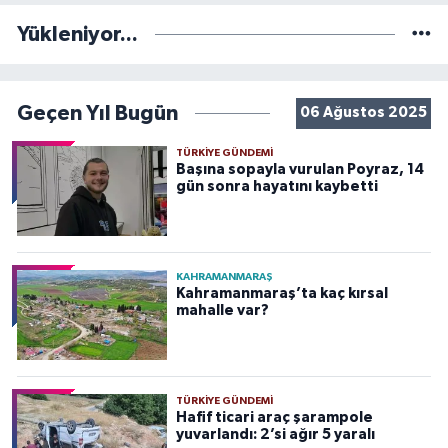
Yükleniyor...
Geçen Yıl Bugün
06 Ağustos 2025
TÜRKIYE GÜNDEMI
Başına sopayla vurulan Poyraz, 14
gün sonra hayatını kaybetti
KAHRAMANMARAŞ
Kahramanmaraş’ta kaç kırsal
mahalle var?
TÜRKIYE GÜNDEMI
Hafif ticari araç şarampole
yuvarlandı: 2’si ağır 5 yaralı