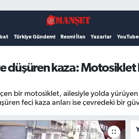
ubat
Türkiye Gündemi
Resmi İlan
Yazarlar
YouTube
e düşüren kaza: Motosiklet 
çen bir motosiklet, ailesiyle yolda yürüy
şüren feci kaza anları ise çevredeki bir gü
Y