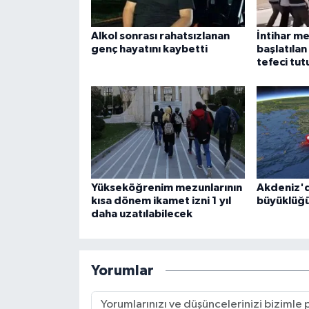
Alkol sonrası rahatsızlanan
İntihar m
genç hayatını kaybetti
başlatıla
tefeci tut
Yükseköğrenim mezunlarının
Akdeniz'd
kısa dönem ikamet izni 1 yıl
büyüklüğ
daha uzatılabilecek
Yorumlar