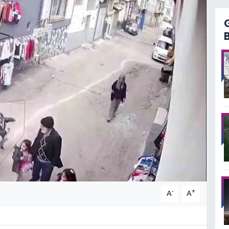
-
+
A
A