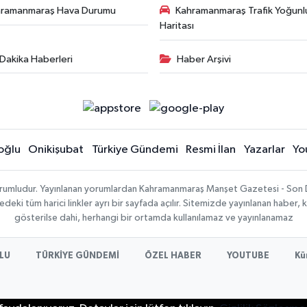
hramanmaraş Hava Durumu
Kahramanmaraş Trafik Yoğunl
Haritası
Dakika Haberleri
Haber Arşivi
oğlu
Onikişubat
Türkiye Gündemi
Resmi İlan
Yazarlar
Yo
sorumludur. Yayınlanan yorumlardan Kahramanmaraş Manşet Gazetesi - Son 
ki tüm harici linkler ayrı bir sayfada açılır. Sitemizde yayınlanan haber, k
gösterilse dahi, herhangi bir ortamda kullanılamaz ve yayınlanamaz
LU
TÜRKİYE GÜNDEMİ
ÖZEL HABER
YOUTUBE
Kü