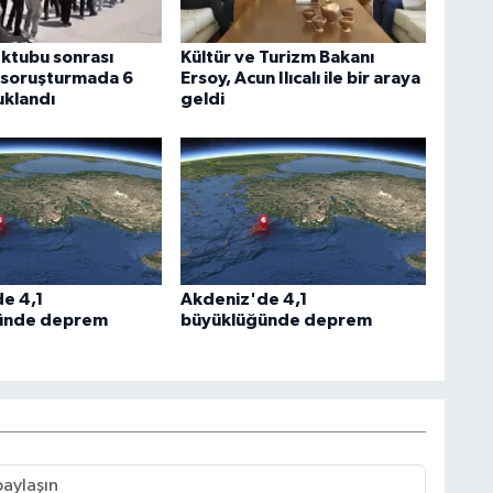
ektubu sonrası
Kültür ve Turizm Bakanı
n soruşturmada 6
Ersoy, Acun Ilıcalı ile bir araya
uklandı
geldi
e 4,1
Akdeniz'de 4,1
ünde deprem
büyüklüğünde deprem