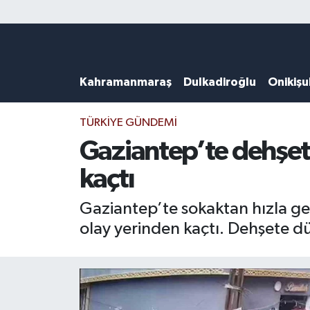
Künye
Kahramanmaraş Nöbetçi Eczaneler
Kahramanmaraş
Dulkadiroğlu
Onikiş
DULKADİROĞLU
Kahramanmaraş Hava Durumu
KAHRAMANMARAŞ
Kahramanmaraş Trafik Yoğunluk Haritası
TÜRKIYE GÜNDEMI
Gaziantep’te dehşet
ONİKİŞUBAT
Süper Lig Puan Durumu ve Fikstür
kaçtı
ÖZEL HABER
Tüm Manşetler
Gaziantep’te sokaktan hızla ge
olay yerinden kaçtı. Dehşete dü
Künye
Son Dakika Haberleri
Haber Arşivi