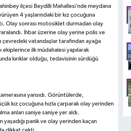
ahinbey ilçesi Beydilli Mahallesi’nde meydana
 yürüyen 4 yaşlarındaki bir kız çocuğuna
tı. Olay sonrası motosiklet durmadan olay
aralandı. İhbar üzerine olay yerine polis ve
ası çevredeki vatandaşlar tarafından ayağa
k ekiplerince ilk müdahalesi yapılarak
unda kırıklar olduğu, tedavisinin sürdüğü
 kamerasına yansıdı. Görüntülerde,
küçük kız çocuğuna hızla çarparak olay yerinden
ma anları saniye saniye yer aldı.
n yaşadığı panik ve olay yerinden kaçan
a dikkat çekti.