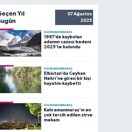
Geçen Yıl
07 Ağustos
Bugün
2025
KAHRAMANMARAŞ
1997’de kaybolan
adamın cansız bedeni
2025’te bulundu
KAHRAMANMARAŞ
Elbistan’da Ceyhan
Nehri'ne giren bir kişi
hayatını kaybetti
KAHRAMANMARAŞ
Kahramanmaraş’ın en
çok tercih edilen zirve
mekanı