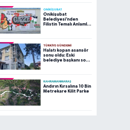
ONİKİŞUBAT
Onikişubat
Belediyesi’nden
Filistin Temalı Anlamlı
Çalışma
TÜRKIYE GÜNDEMI
Halatı kopan asansör
sonu oldu: Eski
belediye başkanı son
yolculuğuna uğurlandı
KAHRAMANMARAŞ
Andırın Kırsalına 10 Bin
Metrekare Kilit Parke