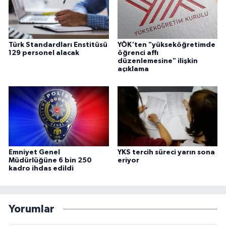
Türk Standardları Enstitüsü
YÖK'ten "yükseköğretimde
129 personel alacak
öğrenci affı
düzenlemesine" ilişkin
açıklama
Emniyet Genel
YKS tercih süreci yarın sona
Müdürlüğüne 6 bin 250
eriyor
kadro ihdas edildi
Yorumlar