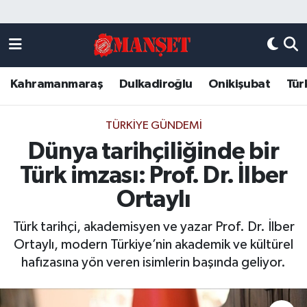
Künye
Kahramanmaraş Nöbetçi Eczaneler
Kahramanmaraş
Dulkadiroğlu
Onikişubat
Tür
DULKADİROĞLU
Kahramanmaraş Hava Durumu
KAHRAMANMARAŞ
Kahramanmaraş Trafik Yoğunluk Haritası
TÜRKIYE GÜNDEMI
Dünya tarihçiliğinde bir
ONİKİŞUBAT
Süper Lig Puan Durumu ve Fikstür
Türk imzası: Prof. Dr. İlber
ÖZEL HABER
Tüm Manşetler
Ortaylı
Türk tarihçi, akademisyen ve yazar Prof. Dr. İlber
Künye
Son Dakika Haberleri
Ortaylı, modern Türkiye’nin akademik ve kültürel
hafızasına yön veren isimlerin başında geliyor.
Haber Arşivi