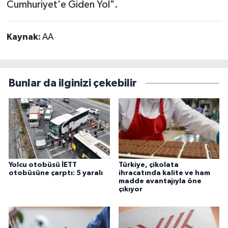
Cumhuriyet'e Giden Yol".
Kaynak:
AA
Bunlar da ilginizi çekebilir
Yolcu otobüsü İETT
Türkiye, çikolata
otobüsüne çarptı: 5 yaralı
ihracatında kalite ve ham
madde avantajıyla öne
çıkıyor