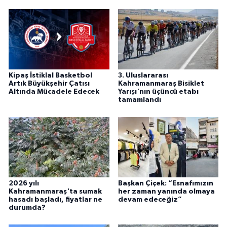
Kipaş İstiklal Basketbol
3. Uluslararası
Artık Büyükşehir Çatısı
Kahramanmaraş Bisiklet
Altında Mücadele Edecek
Yarışı'nın üçüncü etabı
tamamlandı
2026 yılı
Başkan Çiçek: “Esnafımızın
Kahramanmaraş'ta sumak
her zaman yanında olmaya
hasadı başladı, fiyatlar ne
devam edeceğiz”
durumda?