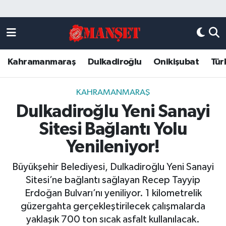
Künye
Kahramanmaraş Nöbetçi Eczaneler
Kahramanmaraş
Dulkadiroğlu
Onikişubat
Tür
DULKADİROĞLU
Kahramanmaraş Hava Durumu
KAHRAMANMARAŞ
Kahramanmaraş Trafik Yoğunluk Haritası
KAHRAMANMARAŞ
Dulkadiroğlu Yeni Sanayi
ONİKİŞUBAT
Süper Lig Puan Durumu ve Fikstür
Sitesi Bağlantı Yolu
ÖZEL HABER
Tüm Manşetler
Yenileniyor!
Büyükşehir Belediyesi, Dulkadiroğlu Yeni Sanayi
Künye
Son Dakika Haberleri
Sitesi’ne bağlantı sağlayan Recep Tayyip
Erdoğan Bulvarı’nı yeniliyor. 1 kilometrelik
Haber Arşivi
güzergahta gerçekleştirilecek çalışmalarda
yaklaşık 700 ton sıcak asfalt kullanılacak.