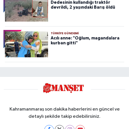
Dedesinin kullandığı traktör
devrildi, 2 yaşındaki Barış öldü
TÜRKIYE GÜNDEMI
Acılı anne: "Oğlum, magandalara
kurban gitti"
Kahramanmaraş son dakika haberlerini en güncel ve
detaylı şekilde takip edebilirsiniz.