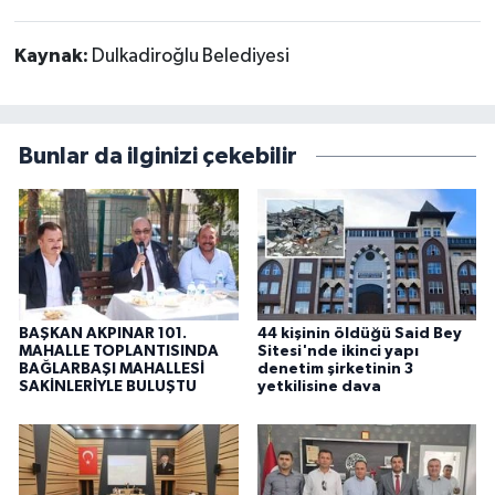
Kaynak:
Dulkadiroğlu Belediyesi
Bunlar da ilginizi çekebilir
BAŞKAN AKPINAR 101.
44 kişinin öldüğü Said Bey
MAHALLE TOPLANTISINDA
Sitesi'nde ikinci yapı
BAĞLARBAŞI MAHALLESİ
denetim şirketinin 3
SAKİNLERİYLE BULUŞTU
yetkilisine dava