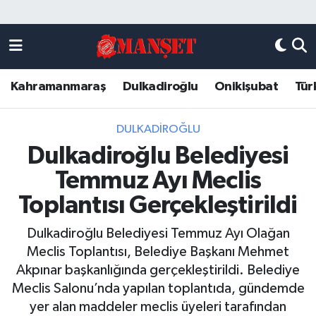
Künye
Kahramanmaraş Nöbetçi Eczaneler
Kahramanmaraş
Dulkadiroğlu
Onikişubat
Tür
DULKADİROĞLU
Kahramanmaraş Hava Durumu
KAHRAMANMARAŞ
Kahramanmaraş Trafik Yoğunluk Haritası
DULKADİROĞLU
Dulkadiroğlu Belediyesi
ONİKİŞUBAT
Süper Lig Puan Durumu ve Fikstür
Temmuz Ayı Meclis
ÖZEL HABER
Tüm Manşetler
Toplantısı Gerçekleştirildi
Dulkadiroğlu Belediyesi Temmuz Ayı Olağan
Künye
Son Dakika Haberleri
Meclis Toplantısı, Belediye Başkanı Mehmet
Akpınar başkanlığında gerçekleştirildi. Belediye
Haber Arşivi
Meclis Salonu’nda yapılan toplantıda, gündemde
yer alan maddeler meclis üyeleri tarafından