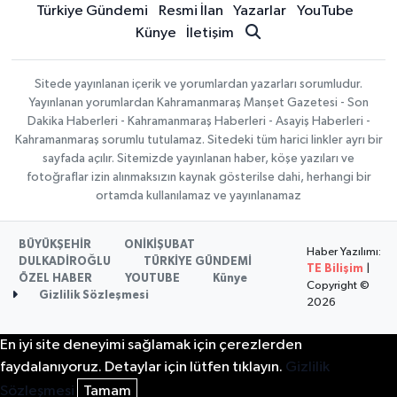
Türkiye Gündemi
Resmi İlan
Yazarlar
YouTube
Künye
İletişim
Sitede yayınlanan içerik ve yorumlardan yazarları sorumludur.
Yayınlanan yorumlardan Kahramanmaraş Manşet Gazetesi - Son
Dakika Haberleri - Kahramanmaraş Haberleri - Asayiş Haberleri -
Kahramanmaraş sorumlu tutulamaz. Sitedeki tüm harici linkler ayrı bir
sayfada açılır. Sitemizde yayınlanan haber, köşe yazıları ve
fotoğraflar izin alınmaksızın kaynak gösterilse dahi, herhangi bir
ortamda kullanılamaz ve yayınlanamaz
BÜYÜKŞEHİR
ONİKİŞUBAT
Haber Yazılımı:
DULKADİROĞLU
TÜRKİYE GÜNDEMİ
TE Bilişim
|
ÖZEL HABER
YOUTUBE
Künye
Copyright ©
Gizlilik Sözleşmesi
2026
En iyi site deneyimi sağlamak için çerezlerden
faydalanıyoruz. Detaylar için lütfen tıklayın.
Gizlilik
Sözleşmesi
Tamam