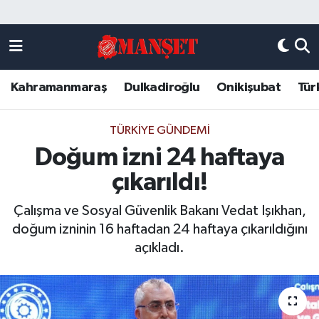
Künye
Kahramanmaraş Nöbetçi Eczaneler
Kahramanmaraş
Dulkadiroğlu
Onikişubat
Tür
DULKADİROĞLU
Kahramanmaraş Hava Durumu
KAHRAMANMARAŞ
Kahramanmaraş Trafik Yoğunluk Haritası
TÜRKIYE GÜNDEMI
Doğum izni 24 haftaya
ONİKİŞUBAT
Süper Lig Puan Durumu ve Fikstür
çıkarıldı!
ÖZEL HABER
Tüm Manşetler
Çalışma ve Sosyal Güvenlik Bakanı Vedat Işıkhan,
doğum izninin 16 haftadan 24 haftaya çıkarıldığını
Künye
Son Dakika Haberleri
açıkladı.
Haber Arşivi