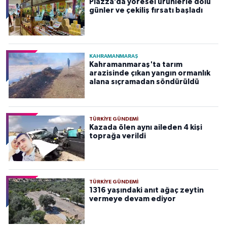
Piazza’da yöresel ürünlerle dolu
günler ve çekiliş fırsatı başladı
KAHRAMANMARAŞ
Kahramanmaraş'ta tarım
arazisinde çıkan yangın ormanlık
alana sıçramadan söndürüldü
TÜRKIYE GÜNDEMI
Kazada ölen aynı aileden 4 kişi
toprağa verildi
TÜRKIYE GÜNDEMI
1316 yaşındaki anıt ağaç zeytin
vermeye devam ediyor