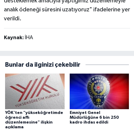
desteklemek amacıyla yaptığımız düzenlemeyle
analık ödeneği süresini uzatıyoruz" ifadelerine yer
verildi.
Kaynak:
İHA
Bunlar da ilginizi çekebilir
YÖK'ten "yükseköğretimde
Emniyet Genel
öğrenci affı
Müdürlüğüne 6 bin 250
düzenlemesine" ilişkin
kadro ihdas edildi
açıklama