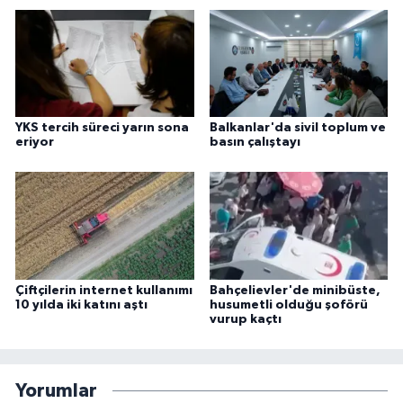
YKS tercih süreci yarın sona
Balkanlar'da sivil toplum ve
eriyor
basın çalıştayı
Çiftçilerin internet kullanımı
Bahçelievler'de minibüste,
10 yılda iki katını aştı
husumetli olduğu şoförü
vurup kaçtı
Yorumlar