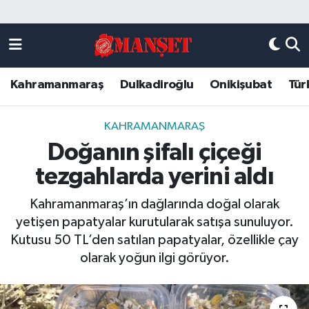
Künye
Kahramanmaraş Nöbetçi Eczaneler
Kahramanmaraş
Dulkadiroğlu
Onikişubat
Tür
DULKADİROĞLU
Kahramanmaraş Hava Durumu
KAHRAMANMARAŞ
Kahramanmaraş Trafik Yoğunluk Haritası
KAHRAMANMARAŞ
Doğanın şifalı çiçeği
ONİKİŞUBAT
Süper Lig Puan Durumu ve Fikstür
tezgahlarda yerini aldı
ÖZEL HABER
Tüm Manşetler
Kahramanmaraş’ın dağlarında doğal olarak
yetişen papatyalar kurutularak satışa sunuluyor.
Künye
Son Dakika Haberleri
Kutusu 50 TL’den satılan papatyalar, özellikle çay
olarak yoğun ilgi görüyor.
Haber Arşivi