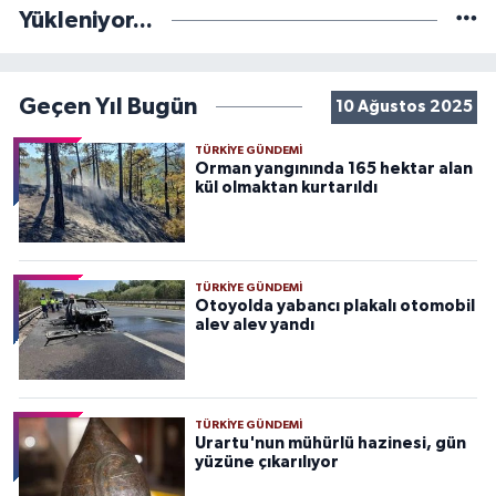
Yükleniyor...
Geçen Yıl Bugün
10 Ağustos 2025
TÜRKIYE GÜNDEMI
Orman yangınında 165 hektar alan
kül olmaktan kurtarıldı
TÜRKIYE GÜNDEMI
Otoyolda yabancı plakalı otomobil
alev alev yandı
TÜRKIYE GÜNDEMI
Urartu'nun mühürlü hazinesi, gün
yüzüne çıkarılıyor