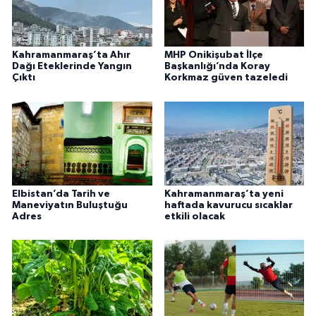
Kahramanmaraş’ta Ahır
MHP Onikişubat İlçe
Dağı Eteklerinde Yangın
Başkanlığı’nda Koray
Çıktı
Korkmaz güven tazeledi
Elbistan’da Tarih ve
Kahramanmaraş’ta yeni
Maneviyatın Buluştuğu
haftada kavurucu sıcaklar
Adres
etkili olacak