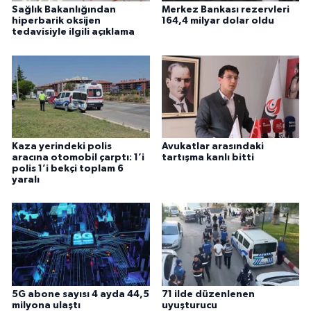
Sağlık Bakanlığından
Merkez Bankası rezervleri
hiperbarik oksijen
164,4 milyar dolar oldu
tedavisiyle ilgili açıklama
Kaza yerindeki polis
Avukatlar arasındaki
aracına otomobil çarptı: 1’i
tartışma kanlı bitti
polis 1’i bekçi toplam 6
yaralı
5G abone sayısı 4 ayda 44,5
71 ilde düzenlenen
milyona ulaştı
uyuşturucu