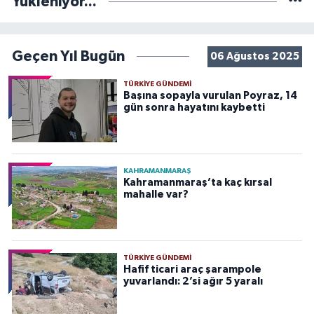
Yükleniyor...
Geçen Yıl Bugün
06 Ağustos 2025
TÜRKIYE GÜNDEMI
Başına sopayla vurulan Poyraz, 14
gün sonra hayatını kaybetti
KAHRAMANMARAŞ
Kahramanmaraş’ta kaç kırsal
mahalle var?
TÜRKIYE GÜNDEMI
Hafif ticari araç şarampole
yuvarlandı: 2’si ağır 5 yaralı