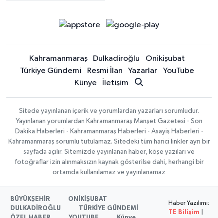
Kahramanmaraş
Dulkadiroğlu
Onikişubat
Türkiye Gündemi
Resmi İlan
Yazarlar
YouTube
Künye
İletişim
Sitede yayınlanan içerik ve yorumlardan yazarları sorumludur.
Yayınlanan yorumlardan Kahramanmaraş Manşet Gazetesi - Son
Dakika Haberleri - Kahramanmaraş Haberleri - Asayiş Haberleri -
Kahramanmaraş sorumlu tutulamaz. Sitedeki tüm harici linkler ayrı bir
sayfada açılır. Sitemizde yayınlanan haber, köşe yazıları ve
fotoğraflar izin alınmaksızın kaynak gösterilse dahi, herhangi bir
ortamda kullanılamaz ve yayınlanamaz
BÜYÜKŞEHİR
ONİKİŞUBAT
Haber Yazılımı:
DULKADİROĞLU
TÜRKİYE GÜNDEMİ
TE Bilişim
|
ÖZEL HABER
YOUTUBE
Künye