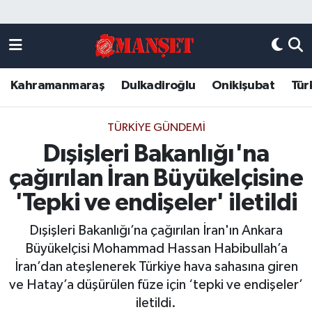
Künye
Kahramanmaraş Nöbetçi Eczaneler
Kahramanmaraş
Dulkadiroğlu
Onikişubat
Tür
DULKADİROĞLU
Kahramanmaraş Hava Durumu
KAHRAMANMARAŞ
Kahramanmaraş Trafik Yoğunluk Haritası
TÜRKIYE GÜNDEMI
Dışişleri Bakanlığı'na
ONİKİŞUBAT
Süper Lig Puan Durumu ve Fikstür
çağırılan İran Büyükelçisine
ÖZEL HABER
Tüm Manşetler
'Tepki ve endişeler' iletildi
Dışişleri Bakanlığı’na çağırılan İran'ın Ankara
Künye
Son Dakika Haberleri
Büyükelçisi Mohammad Hassan Habibullah’a
İran’dan ateşlenerek Türkiye hava sahasına giren
Haber Arşivi
ve Hatay’a düşürülen füze için ‘tepki ve endişeler’
iletildi.