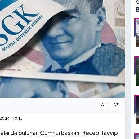
-
+
A
A
2024 - 10:15
amalarda bulunan Cumhurbaşkanı Recep Tayyip