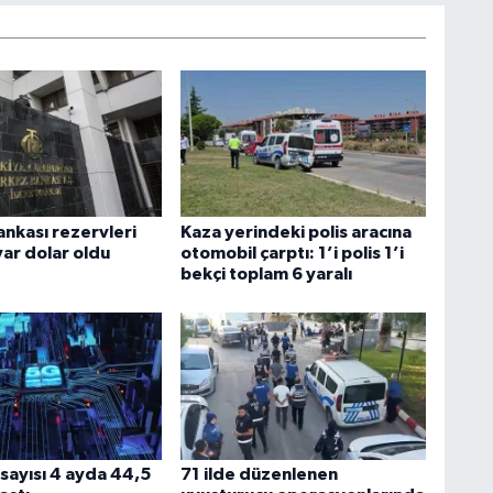
nkası rezervleri
Kaza yerindeki polis aracına
yar dolar oldu
otomobil çarptı: 1’i polis 1’i
bekçi toplam 6 yaralı
sayısı 4 ayda 44,5
71 ilde düzenlenen