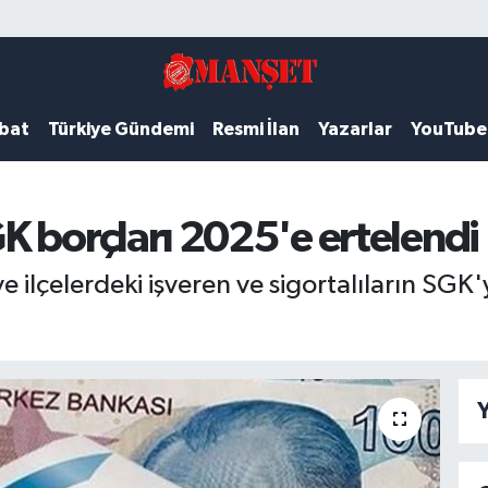
ubat
Türkiye Gündemi
Resmi İlan
Yazarlar
YouTube
K borçları 2025'e ertelendi
 ve ilçelerdeki işveren ve sigortalıların SGK
Y