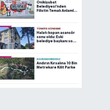
Onikişubat
Belediyesi’nden
Filistin Temalı Anlamlı
Çalışma
TÜRKIYE GÜNDEMI
Halatı kopan asansör
sonu oldu: Eski
belediye başkanı son
yolculuğuna uğurlandı
KAHRAMANMARAŞ
Andırın Kırsalına 10 Bin
Metrekare Kilit Parke