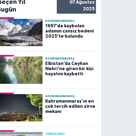
Geçen Yıl
07 Ağustos
Bugün
2025
KAHRAMANMARAŞ
1997’de kaybolan
adamın cansız bedeni
2025’te bulundu
KAHRAMANMARAŞ
Elbistan’da Ceyhan
Nehri'ne giren bir kişi
hayatını kaybetti
KAHRAMANMARAŞ
Kahramanmaraş’ın en
çok tercih edilen zirve
mekanı
ONİKİŞUBAT