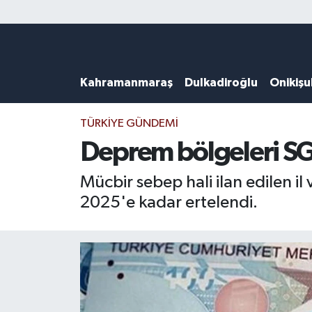
Künye
Kahramanmaraş Nöbetçi Eczaneler
Kahramanmaraş
Dulkadiroğlu
Onikiş
DULKADİROĞLU
Kahramanmaraş Hava Durumu
KAHRAMANMARAŞ
Kahramanmaraş Trafik Yoğunluk Haritası
TÜRKIYE GÜNDEMI
Deprem bölgeleri SG
ONİKİŞUBAT
Süper Lig Puan Durumu ve Fikstür
Mücbir sebep hali ilan edilen il
ÖZEL HABER
Tüm Manşetler
2025'e kadar ertelendi.
Künye
Son Dakika Haberleri
Haber Arşivi