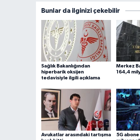
Bunlar da ilginizi çekebilir
Sağlık Bakanlığından
Merkez Ba
hiperbarik oksijen
164,4 mil
tedavisiyle ilgili açıklama
Avukatlar arasındaki tartışma
5G abone 