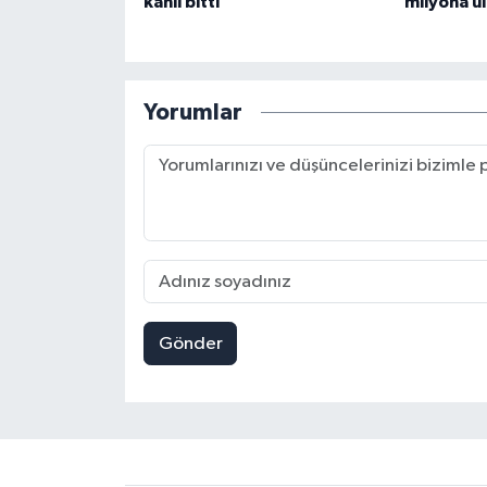
kanlı bitti
milyona ul
Yorumlar
Gönder