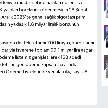
niyle mücbir sebep hali ilan edilen il ve
SGK'ya olan borçlarının ödenmesinin 28 Şubat
 Aralık 2023'te genel sağlık sigortası prim
şın yaklaşık 1,8 milyar liralık borcunun
sında destek tutarını 700 liraya çıkardıklarını
arıyla işverene toplam 99,1 milyar lira asgari
i ödeme listemiz genişletilerek 128 adedi
det ilaç geri ödeme kapsamına alındı.
ri Ödeme Listelerinde yer alan ilaç sayısı 8