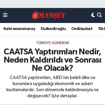
Künye
Kahramanmaraş Nöbetçi Eczaneler
Kahramanmaraş
Dulkadiroğlu
Onikişubat
Tür
DULKADİROĞLU
Kahramanmaraş Hava Durumu
KAHRAMANMARAŞ
Kahramanmaraş Trafik Yoğunluk Haritası
TÜRKIYE GÜNDEMI
CAATSA Yaptırımları Nedir,
ONİKİŞUBAT
Süper Lig Puan Durumu ve Fikstür
Neden Kaldırıldı ve Sonrası
ÖZEL HABER
Tüm Manşetler
Ne Olacak?
CAATSA yaptırımları, ABD'nin belirli ülke ve
Künye
Son Dakika Haberleri
kurumlara uyguladığı ekonomik ve askeri
kısıtlamalardır. Son dönemde kaldırılmasıyla ne
Haber Arşivi
değişecek? İşte detaylar.