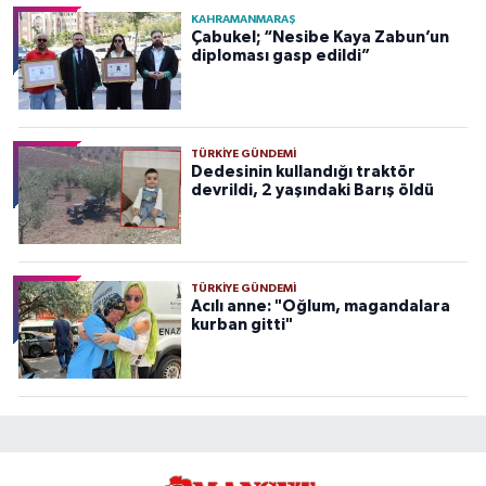
KAHRAMANMARAŞ
Çabukel; “Nesibe Kaya Zabun’un
diploması gasp edildi”
TÜRKIYE GÜNDEMI
Dedesinin kullandığı traktör
devrildi, 2 yaşındaki Barış öldü
TÜRKIYE GÜNDEMI
Acılı anne: "Oğlum, magandalara
kurban gitti"