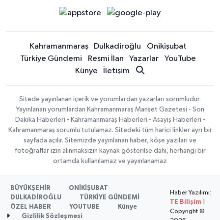
Kahramanmaraş
Dulkadiroğlu
Onikişubat
Türkiye Gündemi
Resmi İlan
Yazarlar
YouTube
Künye
İletişim
Sitede yayınlanan içerik ve yorumlardan yazarları sorumludur.
Yayınlanan yorumlardan Kahramanmaraş Manşet Gazetesi - Son
Dakika Haberleri - Kahramanmaraş Haberleri - Asayiş Haberleri -
Kahramanmaraş sorumlu tutulamaz. Sitedeki tüm harici linkler ayrı bir
sayfada açılır. Sitemizde yayınlanan haber, köşe yazıları ve
fotoğraflar izin alınmaksızın kaynak gösterilse dahi, herhangi bir
ortamda kullanılamaz ve yayınlanamaz
BÜYÜKŞEHİR
ONİKİŞUBAT
Haber Yazılımı:
DULKADİROĞLU
TÜRKİYE GÜNDEMİ
TE Bilişim
|
ÖZEL HABER
YOUTUBE
Künye
Copyright ©
Gizlilik Sözleşmesi