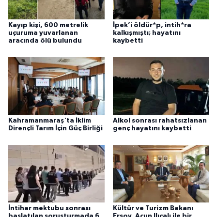
Kayıp kişi, 600 metrelik
İpek’i öldür*p, intih*ra
uçuruma yuvarlanan
kalkışmıştı; hayatını
aracında ölü bulundu
kaybetti
Kahramanmaraş'ta İklim
Alkol sonrası rahatsızlanan
Dirençli Tarım İçin Güç Birliği
genç hayatını kaybetti
İntihar mektubu sonrası
Kültür ve Turizm Bakanı
başlatılan soruşturmada 6
Ersoy, Acun Ilıcalı ile bir