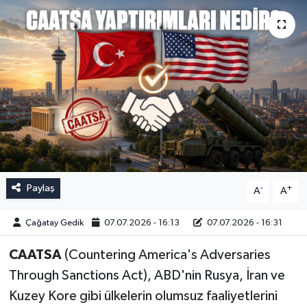
Paylaş
-
+
A
A
Çağatay Gedik
07.07.2026 - 16:13
07.07.2026 - 16:31
CAATSA
(Countering America's Adversaries
Through Sanctions Act), ABD'nin Rusya, İran ve
Kuzey Kore gibi ülkelerin olumsuz faaliyetlerini