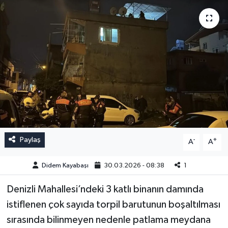
Paylaş
-
+
A
A
Didem Kayabaşı
30.03.2026 - 08:38
1
Denizli Mahallesi’ndeki 3 katlı binanın damında
istiflenen çok sayıda torpil barutunun boşaltılması
sırasında bilinmeyen nedenle patlama meydana