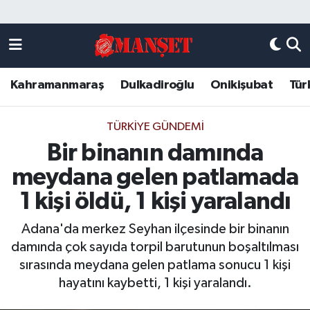
Künye
Kahramanmaraş Nöbetçi Eczaneler
Kahramanmaraş
Dulkadiroğlu
Onikişubat
Tür
DULKADİROĞLU
Kahramanmaraş Hava Durumu
KAHRAMANMARAŞ
Kahramanmaraş Trafik Yoğunluk Haritası
TÜRKIYE GÜNDEMI
Bir binanın damında
ONİKİŞUBAT
Süper Lig Puan Durumu ve Fikstür
meydana gelen patlamada
ÖZEL HABER
Tüm Manşetler
1 kişi öldü, 1 kişi yaralandı
Adana'da merkez Seyhan ilçesinde bir binanın
Künye
Son Dakika Haberleri
damında çok sayıda torpil barutunun boşaltılması
sırasında meydana gelen patlama sonucu 1 kişi
Haber Arşivi
hayatını kaybetti, 1 kişi yaralandı.