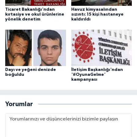
Ticaret Bakanlığı'ndan
Havuz kimyasalından
kırtasiye ve okul ürünlerine
sızıntı: 15 kişi hastaneye
yönelik denetim
kaldırıldı
Dayı ve yeğeni denizde
İletişim Başkanlığı'ndan
boğuldu
'#OyunaGelme'
kampanyası
Yorumlar