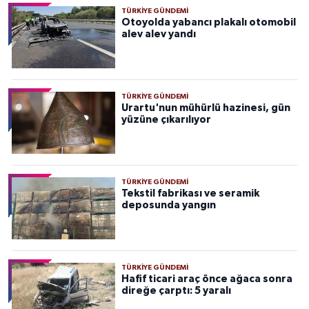
TÜRKIYE GÜNDEMI
Otoyolda yabancı plakalı otomobil
alev alev yandı
TÜRKIYE GÜNDEMI
Urartu'nun mühürlü hazinesi, gün
yüzüne çıkarılıyor
TÜRKIYE GÜNDEMI
Tekstil fabrikası ve seramik
deposunda yangın
TÜRKIYE GÜNDEMI
Hafif ticari araç önce ağaca sonra
direğe çarptı: 5 yaralı