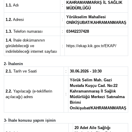
KAHRAMANMARAŞ İL SAĞLIK
1.1.
Adı
:
MÜDÜRLÜĞÜ
Yörükselim Mahallesi
1.2.
Adresi
:
ONİKİŞUBAT/KAHRAMANMARAŞ
1.3.
Telefon numarası
:
03442237428
1.4.
İhale dokümanının
görülebileceği ve
:
https://ekap.kik.gov.tr/EKAP/
indirilebileceği internet sayfası
2- İhalenin
2.1.
Tarih ve Saati
:
30.06.2026 - 10:30
Yörük Selim Mah. Gazi
Mustafa Kuşçu Cad. No:22
2.2.
Yapılacağı (e-tekliflerin
Kahramanmaraş İl Sağlık
:
açılacağı) adres
Müdürlüğü Merkezi Satınalma
Birimi
Onikişubat/KAHRAMANMARAŞ
3- İhale konusu yapım işinin
20 Adet Aile Sağlığı