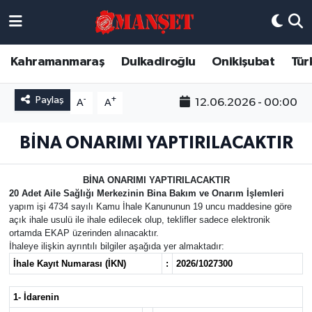
Künye
Kahramanmaraş Nöbetçi Eczaneler
Kahramanmaraş
Dulkadiroğlu
Onikişubat
Tür
DULKADİROĞLU
Kahramanmaraş Hava Durumu
Paylaş
-
+
12.06.2026 - 00:00
A
A
KAHRAMANMARAŞ
Kahramanmaraş Trafik Yoğunluk Haritası
BİNA ONARIMI YAPTIRILACAKTIR
ONİKİŞUBAT
Süper Lig Puan Durumu ve Fikstür
BİNA ONARIMI YAPTIRILACAKTIR
20 Adet Aile Sağlığı Merkezinin Bina Bakım ve Onarım İşlemleri
ÖZEL HABER
Tüm Manşetler
yapım işi 4734 sayılı Kamu İhale Kanununun 19 uncu maddesine göre
açık ihale usulü ile ihale edilecek olup, teklifler sadece elektronik
Künye
Son Dakika Haberleri
ortamda EKAP üzerinden alınacaktır.
İhaleye ilişkin ayrıntılı bilgiler aşağıda yer almaktadır:
İhale Kayıt Numarası (İKN)
:
2026/1027300
Haber Arşivi
1- İdarenin