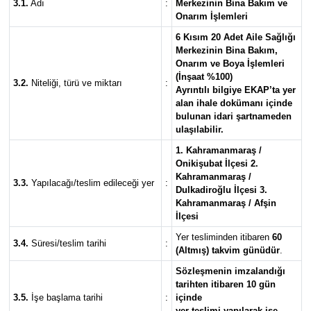
3.1.
Adı
:
Merkezinin Bina Bakım ve
Onarım İşlemleri
6 Kısım 20 Adet Aile Sağlığı
Merkezinin Bina Bakım,
Onarım ve Boya İşlemleri
(İnşaat %100)
3.2.
Niteliği, türü ve miktarı
:
Ayrıntılı bilgiye EKAP’ta yer
alan ihale dokümanı içinde
bulunan idari şartnameden
ulaşılabilir.
1. Kahramanmaraş /
Onikişubat İlçesi 2.
Kahramanmaraş /
3.3.
Yapılacağı/teslim edileceği yer
:
Dulkadiroğlu İlçesi 3.
Kahramanmaraş / Afşin
İlçesi
Yer tesliminden itibaren
60
3.4.
Süresi/teslim tarihi
:
(Altmış) takvim günüdür
.
Sözleşmenin imzalandığı
tarihten itibaren 10 gün
3.5.
İşe başlama tarihi
:
içinde
yer teslimi yapılarak işe