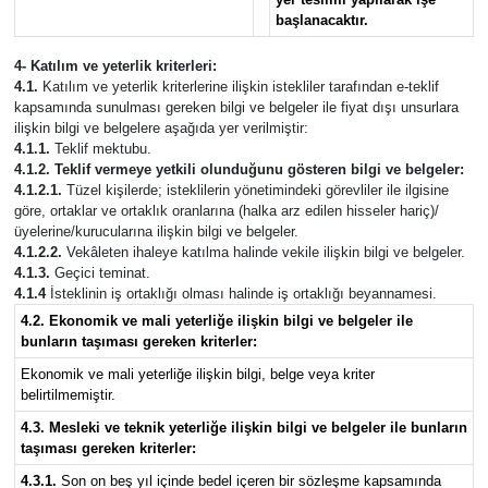
başlanacaktır.
4- Katılım ve yeterlik kriterleri:
4.1.
Katılım ve yeterlik kriterlerine ilişkin istekliler tarafından e-teklif
kapsamında sunulması gereken bilgi ve belgeler ile fiyat dışı unsurlara
ilişkin bilgi ve belgelere aşağıda yer verilmiştir:
4.1.1.
Teklif mektubu.
4.1.2. Teklif vermeye yetkili olunduğunu gösteren bilgi ve belgeler:
4.1.2.1.
Tüzel kişilerde; isteklilerin yönetimindeki görevliler ile ilgisine
göre, ortaklar ve ortaklık oranlarına (halka arz edilen hisseler hariç)/
üyelerine/kurucularına ilişkin bilgi ve belgeler.
4.1.2.2.
Vekâleten ihaleye katılma halinde vekile ilişkin bilgi ve belgeler.
4.1.3.
Geçici teminat.
4.1.4
İsteklinin iş ortaklığı olması halinde iş ortaklığı beyannamesi.
4.2. Ekonomik ve mali yeterliğe ilişkin bilgi ve belgeler ile
bunların taşıması gereken kriterler:
Ekonomik ve mali yeterliğe ilişkin bilgi, belge veya kriter
belirtilmemiştir.
4.3. Mesleki ve teknik yeterliğe ilişkin bilgi ve belgeler ile bunların
taşıması gereken kriterler:
4.3.1.
Son on beş yıl içinde bedel içeren bir sözleşme kapsamında