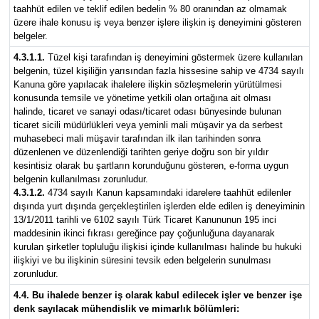
taahhüt edilen ve teklif edilen bedelin % 80 oranından az olmamak
üzere ihale konusu iş veya benzer işlere ilişkin iş deneyimini gösteren
belgeler.
4.3.1.1.
Tüzel kişi tarafından iş deneyimini göstermek üzere kullanılan
belgenin, tüzel kişiliğin yarısından fazla hissesine sahip ve 4734 sayılı
Kanuna göre yapılacak ihalelere ilişkin sözleşmelerin yürütülmesi
konusunda temsile ve yönetime yetkili olan ortağına ait olması
halinde, ticaret ve sanayi odası/ticaret odası bünyesinde bulunan
ticaret sicili müdürlükleri veya yeminli mali müşavir ya da serbest
muhasebeci mali müşavir tarafından ilk ilan tarihinden sonra
düzenlenen ve düzenlendiği tarihten geriye doğru son bir yıldır
kesintisiz olarak bu şartların korunduğunu gösteren, e-forma uygun
belgenin kullanılması zorunludur.
4.3.1.2.
4734 sayılı Kanun kapsamındaki idarelere taahhüt edilenler
dışında yurt dışında gerçekleştirilen işlerden elde edilen iş deneyiminin
13/1/2011 tarihli ve 6102 sayılı Türk Ticaret Kanununun 195 inci
maddesinin ikinci fıkrası gereğince pay çoğunluğuna dayanarak
kurulan şirketler topluluğu ilişkisi içinde kullanılması halinde bu hukuki
ilişkiyi ve bu ilişkinin süresini tevsik eden belgelerin sunulması
zorunludur.
4.4. Bu ihalede benzer iş olarak kabul edilecek işler ve benzer işe
denk sayılacak mühendislik ve mimarlık bölümleri: