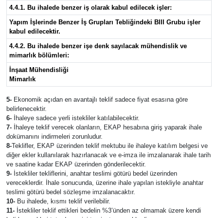
4.4.1. Bu ihalede benzer iş olarak kabul edilecek işler:
Yapım İşlerinde Benzer İş Grupları Tebliğindeki BIII Grubu işler
kabul edilecektir.
4.4.2. Bu ihalede benzer işe denk sayılacak mühendislik ve
mimarlık bölümleri:
İnşaat Mühendisliği
Mimarlık
5-
Ekonomik açıdan en avantajlı teklif sadece fiyat esasına göre
belirlenecektir.
6-
İhaleye sadece yerli istekliler katılabilecektir.
7-
İhaleye teklif verecek olanların, EKAP hesabına giriş yaparak ihale
dokümanını indirmeleri zorunludur.
8-
Teklifler, EKAP üzerinden teklif mektubu ile ihaleye katılım belgesi ve
diğer ekler kullanılarak hazırlanacak ve e-imza ile imzalanarak ihale tarih
ve saatine kadar EKAP üzerinden gönderilecektir.
9-
İstekliler tekliflerini, anahtar teslimi götürü bedel üzerinden
vereceklerdir. İhale sonucunda, üzerine ihale yapılan istekliyle anahtar
teslimi götürü bedel sözleşme imzalanacaktır.
10-
Bu ihalede, kısmı teklif verilebilir.
11-
İstekliler teklif ettikleri bedelin %3’ünden az olmamak üzere kendi