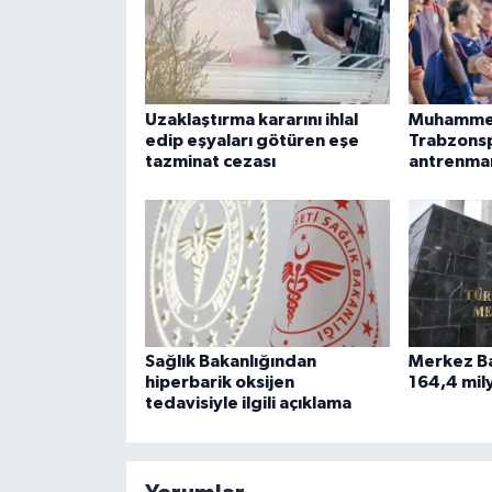
Uzaklaştırma kararını ihlal
Muhammed
edip eşyaları götüren eşe
Trabzonsp
tazminat cezası
antrenman
Sağlık Bakanlığından
Merkez Ba
hiperbarik oksijen
164,4 mil
tedavisiyle ilgili açıklama