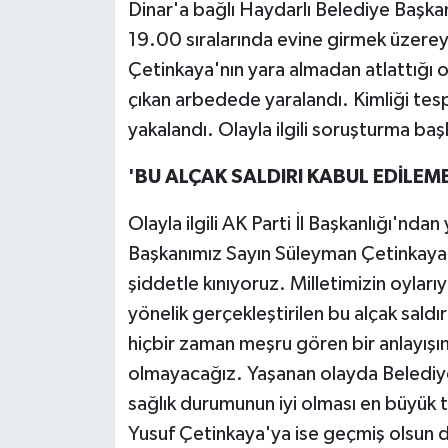
Dinar'a bağlı Haydarlı Belediye Başk
19.00 sıralarında evine girmek üzereyke
Çetinkaya'nın yara almadan atlattığı 
çıkan arbedede yaralandı. Kimliği tes
yakalandı. Olayla ilgili soruşturma başl
'BU ALÇAK SALDIRI KABUL EDİLEM
Olayla ilgili AK Parti İl Başkanlığı'nd
Başkanımız Sayın Süleyman Çetinkaya'y
şiddetle kınıyoruz. Milletimizin oylar
yönelik gerçekleştirilen bu alçak saldır
hiçbir zaman meşru gören bir anlayışı
olmayacağız. Yaşanan olayda Belediy
sağlık durumunun iyi olması en büyük t
Yusuf Çetinkaya'ya ise geçmiş olsun dil