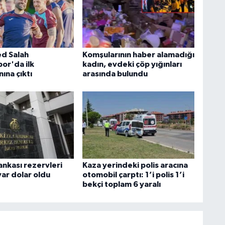
 Salah
Komşularının haber alamadığı
or'da ilk
kadın, evdeki çöp yığınları
ına çıktı
arasında bulundu
nkası rezervleri
Kaza yerindeki polis aracına
yar dolar oldu
otomobil çarptı: 1’i polis 1’i
bekçi toplam 6 yaralı