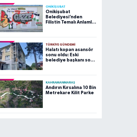
ONİKİŞUBAT
Onikişubat
Belediyesi’nden
Filistin Temalı Anlamlı
Çalışma
TÜRKIYE GÜNDEMI
Halatı kopan asansör
sonu oldu: Eski
belediye başkanı son
yolculuğuna uğurlandı
KAHRAMANMARAŞ
Andırın Kırsalına 10 Bin
Metrekare Kilit Parke