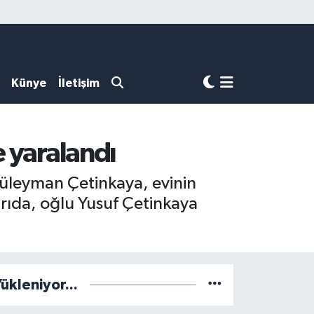
Künye
İletişim
e yaralandı
 Süleyman Çetinkaya, evinin
ırıda, oğlu Yusuf Çetinkaya
ükleniyor...