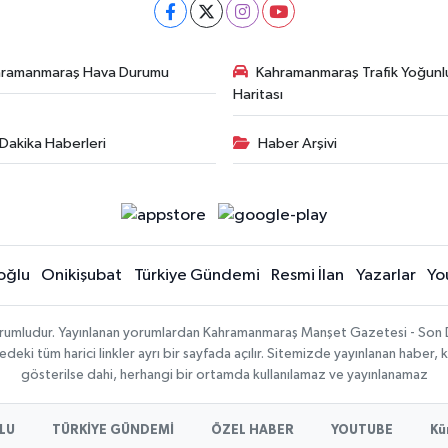
hramanmaraş Hava Durumu
Kahramanmaraş Trafik Yoğunl
Haritası
Dakika Haberleri
Haber Arşivi
oğlu
Onikişubat
Türkiye Gündemi
Resmi İlan
Yazarlar
Yo
sorumludur. Yayınlanan yorumlardan Kahramanmaraş Manşet Gazetesi - Son 
ki tüm harici linkler ayrı bir sayfada açılır. Sitemizde yayınlanan haber, k
gösterilse dahi, herhangi bir ortamda kullanılamaz ve yayınlanamaz
LU
TÜRKİYE GÜNDEMİ
ÖZEL HABER
YOUTUBE
Kü