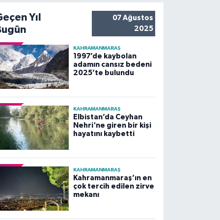
Geçen Yıl
07 Ağustos
Bugün
2025
KAHRAMANMARAŞ
1997’de kaybolan
adamın cansız bedeni
2025’te bulundu
KAHRAMANMARAŞ
Elbistan’da Ceyhan
Nehri'ne giren bir kişi
hayatını kaybetti
KAHRAMANMARAŞ
Kahramanmaraş’ın en
çok tercih edilen zirve
mekanı