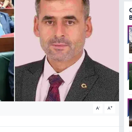
-
+
A
A