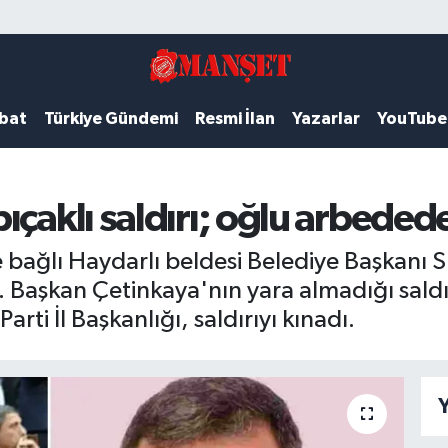
ubat
Türkiye Gündemi
Resmi İlan
Yazarlar
YouTube
ıçaklı saldırı; oğlu arbeded
e bağlı Haydarlı beldesi Belediye Başkanı
. Başkan Çetinkaya'nın yara almadığı sald
rti İl Başkanlığı, saldırıyı kınadı.
Y