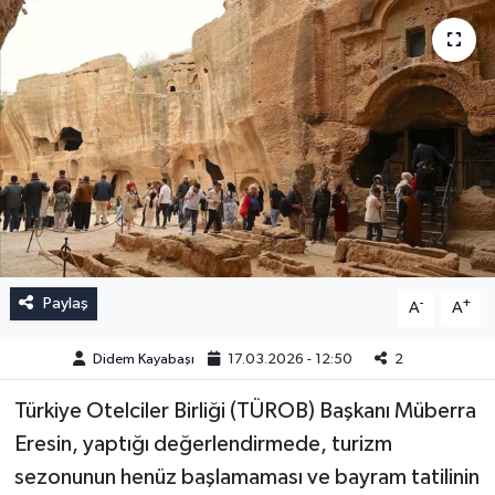
Paylaş
-
+
A
A
Didem Kayabaşı
17.03.2026 - 12:50
2
Türkiye Otelciler Birliği (TÜROB) Başkanı Müberra
Eresin, yaptığı değerlendirmede, turizm
sezonunun henüz başlamaması ve bayram tatilinin