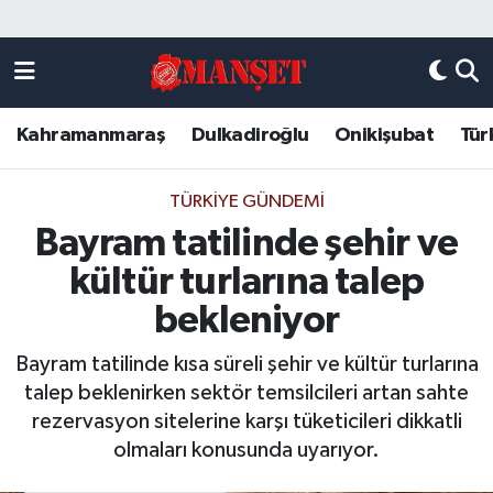
Künye
Kahramanmaraş Nöbetçi Eczaneler
Kahramanmaraş
Dulkadiroğlu
Onikişubat
Tür
DULKADİROĞLU
Kahramanmaraş Hava Durumu
KAHRAMANMARAŞ
Kahramanmaraş Trafik Yoğunluk Haritası
TÜRKIYE GÜNDEMI
Bayram tatilinde şehir ve
ONİKİŞUBAT
Süper Lig Puan Durumu ve Fikstür
kültür turlarına talep
ÖZEL HABER
Tüm Manşetler
bekleniyor
Bayram tatilinde kısa süreli şehir ve kültür turlarına
Künye
Son Dakika Haberleri
talep beklenirken sektör temsilcileri artan sahte
rezervasyon sitelerine karşı tüketicileri dikkatli
Haber Arşivi
olmaları konusunda uyarıyor.