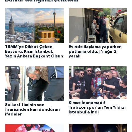
TBMM'ye Dikkat Çeken
Evinde ilaçlama yaparken
Başvuru: Kışın İstanbul,
patlama oldu; 1’i ağır 2
Yazın Ankara Başkent Olsun
yaralı
Kimse İnanamadı!
Suikast timinin son
Trabzonspor’un Yeni Yıldızı
firarisinden kan donduran
İstanbul’a İndi
ifadeler