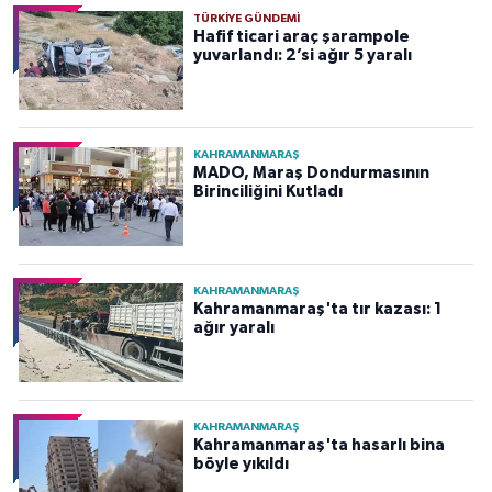
TÜRKIYE GÜNDEMI
Hafif ticari araç şarampole
yuvarlandı: 2’si ağır 5 yaralı
KAHRAMANMARAŞ
MADO, Maraş Dondurmasının
Birinciliğini Kutladı
KAHRAMANMARAŞ
Kahramanmaraş'ta tır kazası: 1
ağır yaralı
KAHRAMANMARAŞ
Kahramanmaraş'ta hasarlı bina
böyle yıkıldı