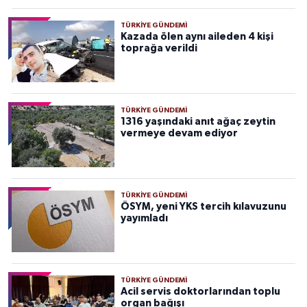
TÜRKIYE GÜNDEMI
Kazada ölen aynı aileden 4 kişi
toprağa verildi
TÜRKIYE GÜNDEMI
1316 yaşındaki anıt ağaç zeytin
vermeye devam ediyor
TÜRKIYE GÜNDEMI
ÖSYM, yeni YKS tercih kılavuzunu
yayımladı
TÜRKIYE GÜNDEMI
Acil servis doktorlarından toplu
organ bağışı