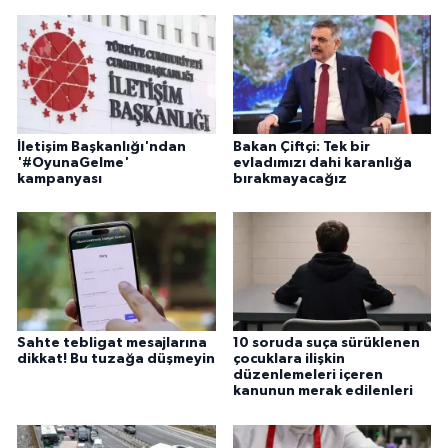
İletişim Başkanlığı'ndan
Bakan Çiftçi: Tek bir
'#OyunaGelme'
evladımızı dahi karanlığa
kampanyası
bırakmayacağız
Sahte tebligat mesajlarına
10 soruda suça sürüklenen
dikkat! Bu tuzağa düşmeyin
çocuklara ilişkin
düzenlemeleri içeren
kanunun merak edilenleri