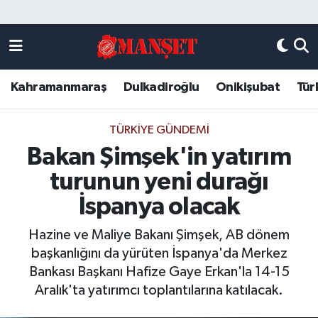
Künye
Kahramanmaraş Nöbetçi Eczaneler
Kahramanmaraş
Dulkadiroğlu
Onikişubat
Tür
DULKADİROĞLU
Kahramanmaraş Hava Durumu
KAHRAMANMARAŞ
Kahramanmaraş Trafik Yoğunluk Haritası
TÜRKIYE GÜNDEMI
Bakan Şimşek'in yatırım
ONİKİŞUBAT
Süper Lig Puan Durumu ve Fikstür
turunun yeni durağı
ÖZEL HABER
Tüm Manşetler
İspanya olacak
Hazine ve Maliye Bakanı Şimşek, AB dönem
Künye
Son Dakika Haberleri
başkanlığını da yürüten İspanya'da Merkez
Bankası Başkanı Hafize Gaye Erkan'la 14-15
Haber Arşivi
Aralık'ta yatırımcı toplantılarına katılacak.