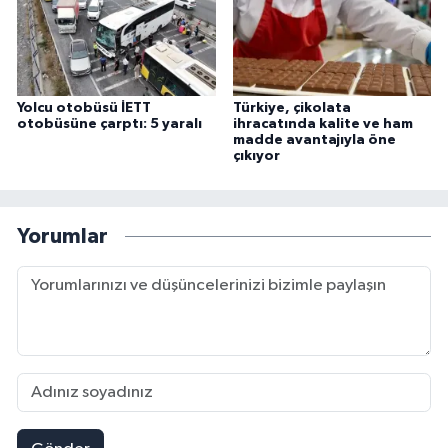
Yolcu otobüsü İETT
Türkiye, çikolata
otobüsüne çarptı: 5 yaralı
ihracatında kalite ve ham
madde avantajıyla öne
çıkıyor
Yorumlar