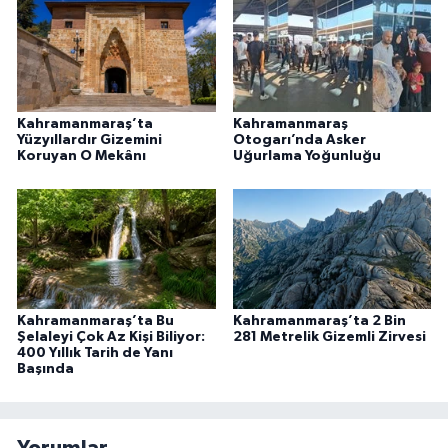
Kahramanmaraş’ta
Kahramanmaraş
Yüzyıllardır Gizemini
Otogarı’nda Asker
Koruyan O Mekânı
Uğurlama Yoğunluğu
Kahramanmaraş’ta Bu
Kahramanmaraş’ta 2 Bin
Şelaleyi Çok Az Kişi Biliyor:
281 Metrelik Gizemli Zirvesi
400 Yıllık Tarih de Yanı
Başında