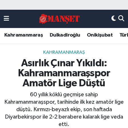
Künye
Kahramanmaraş Nöbetçi Eczaneler
Kahramanmaraş
Dulkadiroğlu
Onikişubat
Tür
DULKADİROĞLU
Kahramanmaraş Hava Durumu
KAHRAMANMARAŞ
Kahramanmaraş Trafik Yoğunluk Haritası
KAHRAMANMARAŞ
Asırlık Çınar Yıkıldı:
ONİKİŞUBAT
Süper Lig Puan Durumu ve Fikstür
Kahramanmaraşspor
ÖZEL HABER
Tüm Manşetler
Amatör Lige Düştü
60 yıllık köklü geçmişe sahip
Künye
Son Dakika Haberleri
Kahramanmaraşspor, tarihinde ilk kez amatör lige
düştü. Kırmızı-beyazlı ekip, son haftada
Haber Arşivi
Diyarbekirspor ile 2-2 berabere kalarak lige veda
etti.