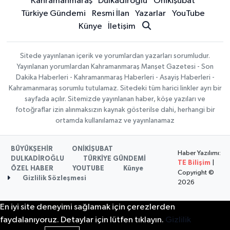
Kahramanmaraş
Dulkadiroğlu
Onikişubat
Türkiye Gündemi
Resmi İlan
Yazarlar
YouTube
Künye
İletişim
Sitede yayınlanan içerik ve yorumlardan yazarları sorumludur.
Yayınlanan yorumlardan Kahramanmaraş Manşet Gazetesi - Son
Dakika Haberleri - Kahramanmaraş Haberleri - Asayiş Haberleri -
Kahramanmaraş sorumlu tutulamaz. Sitedeki tüm harici linkler ayrı bir
sayfada açılır. Sitemizde yayınlanan haber, köşe yazıları ve
fotoğraflar izin alınmaksızın kaynak gösterilse dahi, herhangi bir
ortamda kullanılamaz ve yayınlanamaz
BÜYÜKŞEHİR
ONİKİŞUBAT
Haber Yazılımı:
DULKADİROĞLU
TÜRKİYE GÜNDEMİ
TE Bilişim
|
ÖZEL HABER
YOUTUBE
Künye
Copyright ©
Gizlilik Sözleşmesi
2026
En iyi site deneyimi sağlamak için çerezlerden
faydalanıyoruz. Detaylar için lütfen tıklayın.
Gizlilik