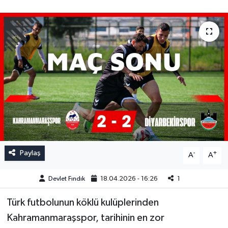
Paylaş
-
+
A
A
Devlet Fındık
18.04.2026 - 16:26
1
Türk futbolunun köklü kulüplerinden
Kahramanmaraşspor, tarihinin en zor