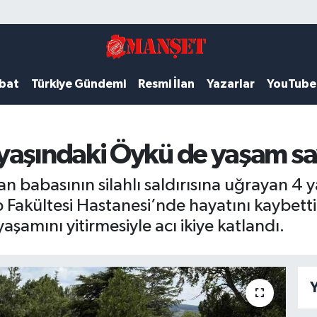
ubat
Türkiye Gündemi
Resmi İlan
Yazarlar
YouTube
yaşındaki Öykü de yaşam sav
n babasının silahlı saldırısına uğrayan 4 
p Fakültesi Hastanesi’nde hayatını kaybet
yaşamını yitirmesiyle acı ikiye katlandı.
Y