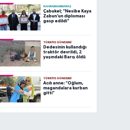
KAHRAMANMARAŞ
Çabukel; “Nesibe Kaya
Zabun’un diploması
gasp edildi”
TÜRKIYE GÜNDEMI
Dedesinin kullandığı
traktör devrildi, 2
yaşındaki Barış öldü
TÜRKIYE GÜNDEMI
Acılı anne: "Oğlum,
magandalara kurban
gitti"