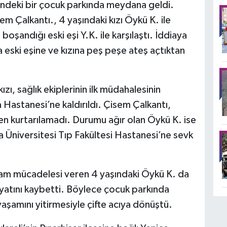
i’ndeki bir çocuk parkında meydana geldi.
em Çalkantı., 4 yaşındaki kızı Öykü K. ile
oşandığı eski eşi Y.K. ile karşılaştı. İddiaya
 eski eşine ve kızına peş peşe ateş açtıktan
kızı, sağlık ekiplerinin ilk müdahalesinin
 Hastanesi’ne kaldırıldı. Çisem Çalkantı,
n kurtarılamadı. Durumu ağır olan Öykü K. ise
ya Üniversitesi Tıp Fakültesi Hastanesi’ne sevk
am mücadelesi veren 4 yaşındaki Öykü K. da
yatını kaybetti. Böylece çocuk parkında
n yaşamını yitirmesiyle çifte acıya dönüştü.