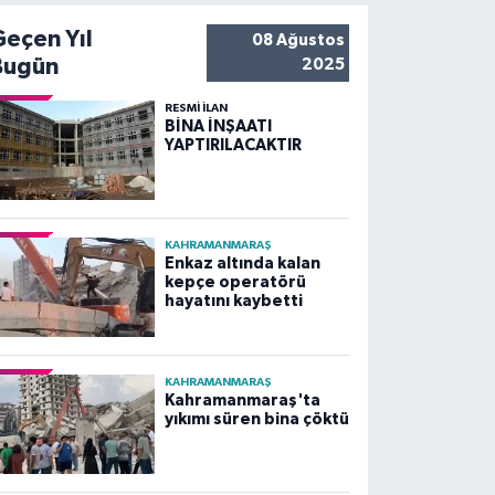
Geçen Yıl
08 Ağustos
Bugün
2025
RESMİ İLAN
BİNA İNŞAATI
YAPTIRILACAKTIR
KAHRAMANMARAŞ
Enkaz altında kalan
kepçe operatörü
hayatını kaybetti
KAHRAMANMARAŞ
Kahramanmaraş'ta
yıkımı süren bina çöktü