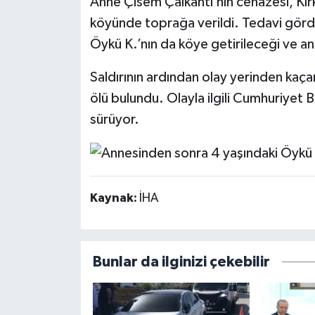
Anne Çisem Çalkantı’nın cenazesi, Kırkl
köyünde toprağa verildi. Tedavi görd
Öykü K.’nın da köye getirileceği ve an
Saldırının ardından olay yerinden kaça
ölü bulundu. Olayla ilgili Cumhuriyet 
sürüyor.
Kaynak:
İHA
Bunlar da ilginizi çekebilir