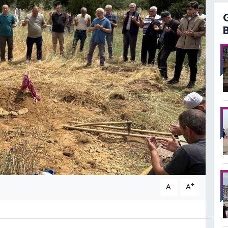
-
+
A
A