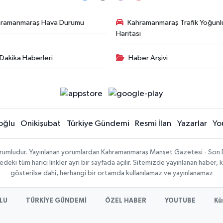
hramanmaraş Hava Durumu
Kahramanmaraş Trafik Yoğunl
Haritası
Dakika Haberleri
Haber Arşivi
oğlu
Onikişubat
Türkiye Gündemi
Resmi İlan
Yazarlar
Yo
sorumludur. Yayınlanan yorumlardan Kahramanmaraş Manşet Gazetesi - Son 
ki tüm harici linkler ayrı bir sayfada açılır. Sitemizde yayınlanan haber, k
gösterilse dahi, herhangi bir ortamda kullanılamaz ve yayınlanamaz
LU
TÜRKİYE GÜNDEMİ
ÖZEL HABER
YOUTUBE
Kü