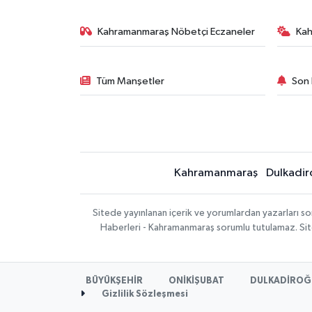
Kahramanmaraş Nöbetçi Eczaneler
Ka
Tüm Manşetler
Son 
Kahramanmaraş
Dulkadir
Sitede yayınlanan içerik ve yorumlardan yazarları 
Haberleri - Kahramanmaraş sorumlu tutulamaz. Sitede
BÜYÜKŞEHİR
ONİKİŞUBAT
DULKADİROĞ
Gizlilik Sözleşmesi