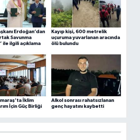
şkanı Erdoğan’dan
Kayıp kişi, 600 metrelik
rtak Savunma
uçuruma yuvarlanan aracında
ile ilgili açıklama
ölü bulundu
araş'ta İklim
Alkol sonrası rahatsızlanan
rım İçin Güç Birliği
genç hayatını kaybetti