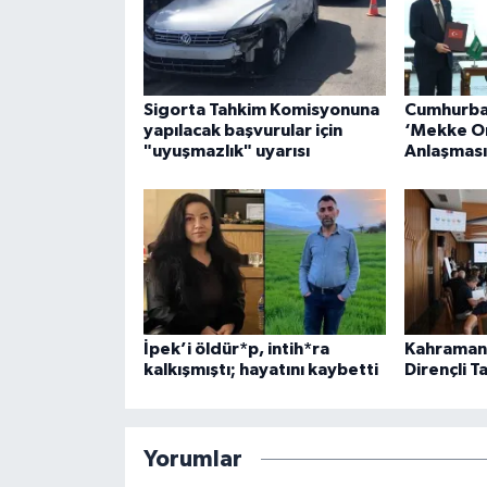
Sigorta Tahkim Komisyonuna
Cumhurba
yapılacak başvurular için
‘Mekke O
"uyuşmazlık" uyarısı
Anlaşması’ 
İpek’i öldür*p, intih*ra
Kahramanm
kalkışmıştı; hayatını kaybetti
Dirençli Ta
Yorumlar