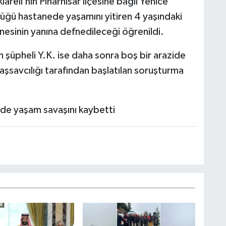
areli’nin Pınarhisar ilçesine bağlı Yenice
üğü hastanede yaşamını yitiren 4 yaşındaki
nesinin yanına defnedileceği öğrenildi.
n şüpheli Y.K. ise daha sonra boş bir arazide
Başsavcılığı tarafından başlatılan soruşturma