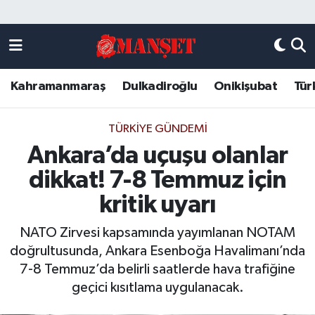
Künye
Kahramanmaraş Nöbetçi Eczaneler
Kahramanmaraş
Dulkadiroğlu
Onikişubat
Tür
DULKADİROĞLU
Kahramanmaraş Hava Durumu
KAHRAMANMARAŞ
Kahramanmaraş Trafik Yoğunluk Haritası
TÜRKIYE GÜNDEMI
Ankara’da uçuşu olanlar
ONİKİŞUBAT
Süper Lig Puan Durumu ve Fikstür
dikkat! 7-8 Temmuz için
ÖZEL HABER
Tüm Manşetler
kritik uyarı
NATO Zirvesi kapsamında yayımlanan NOTAM
Künye
Son Dakika Haberleri
doğrultusunda, Ankara Esenboğa Havalimanı’nda
7-8 Temmuz’da belirli saatlerde hava trafiğine
Haber Arşivi
geçici kısıtlama uygulanacak.