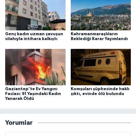
Genç kadın uzman çavuşun
Kahramanmaraşlıların
silahıyla intihara kalkıştı
Beklediği Karar Yayımlandı
Gaziantep’te Ev Yangını
Komşuları şüphesinde haklı
Faciası: 91 Yaşındaki Kadın
çıktı, evinde ölü bulundu
Yanarak Öldü
Yorumlar