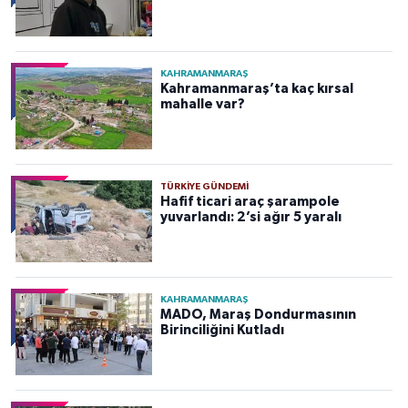
KAHRAMANMARAŞ
Kahramanmaraş’ta kaç kırsal
mahalle var?
TÜRKIYE GÜNDEMI
Hafif ticari araç şarampole
yuvarlandı: 2’si ağır 5 yaralı
KAHRAMANMARAŞ
MADO, Maraş Dondurmasının
Birinciliğini Kutladı