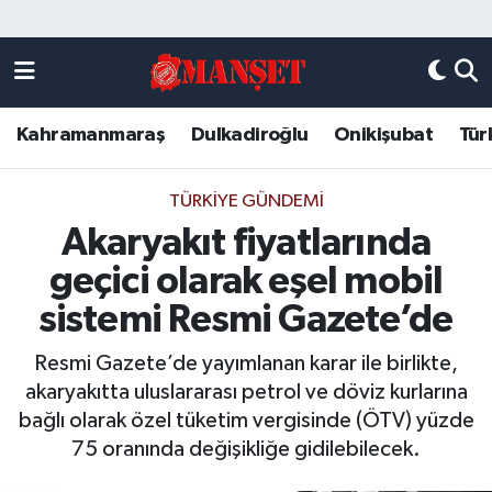
Künye
Kahramanmaraş Nöbetçi Eczaneler
Kahramanmaraş
Dulkadiroğlu
Onikişubat
Tür
DULKADİROĞLU
Kahramanmaraş Hava Durumu
KAHRAMANMARAŞ
Kahramanmaraş Trafik Yoğunluk Haritası
TÜRKIYE GÜNDEMI
Akaryakıt fiyatlarında
ONİKİŞUBAT
Süper Lig Puan Durumu ve Fikstür
geçici olarak eşel mobil
ÖZEL HABER
Tüm Manşetler
sistemi Resmi Gazete’de
Resmi Gazete’de yayımlanan karar ile birlikte,
Künye
Son Dakika Haberleri
akaryakıtta uluslararası petrol ve döviz kurlarına
bağlı olarak özel tüketim vergisinde (ÖTV) yüzde
Haber Arşivi
75 oranında değişikliğe gidilebilecek.