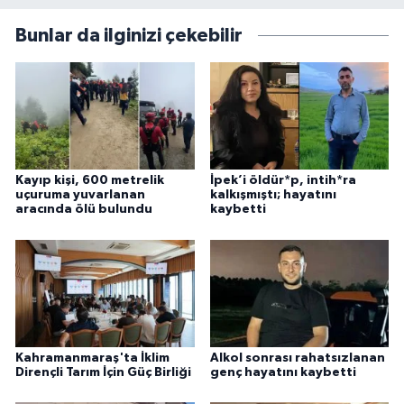
Bunlar da ilginizi çekebilir
Kayıp kişi, 600 metrelik
İpek’i öldür*p, intih*ra
uçuruma yuvarlanan
kalkışmıştı; hayatını
aracında ölü bulundu
kaybetti
Kahramanmaraş'ta İklim
Alkol sonrası rahatsızlanan
Dirençli Tarım İçin Güç Birliği
genç hayatını kaybetti