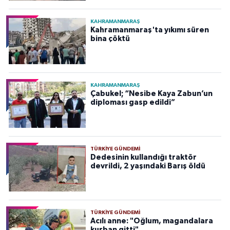
KAHRAMANMARAŞ
Kahramanmaraş'ta yıkımı süren
bina çöktü
KAHRAMANMARAŞ
Çabukel; “Nesibe Kaya Zabun’un
diploması gasp edildi”
TÜRKIYE GÜNDEMI
Dedesinin kullandığı traktör
devrildi, 2 yaşındaki Barış öldü
TÜRKIYE GÜNDEMI
Acılı anne: "Oğlum, magandalara
kurban gitti"