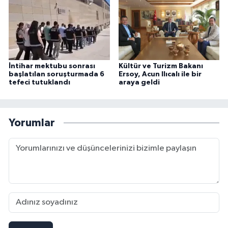
İntihar mektubu sonrası
Kültür ve Turizm Bakanı
başlatılan soruşturmada 6
Ersoy, Acun Ilıcalı ile bir
tefeci tutuklandı
araya geldi
Yorumlar