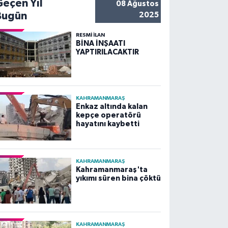
Geçen Yıl
08 Ağustos
Bugün
2025
RESMİ İLAN
BİNA İNŞAATI
YAPTIRILACAKTIR
KAHRAMANMARAŞ
Enkaz altında kalan
kepçe operatörü
hayatını kaybetti
KAHRAMANMARAŞ
Kahramanmaraş'ta
yıkımı süren bina çöktü
KAHRAMANMARAŞ