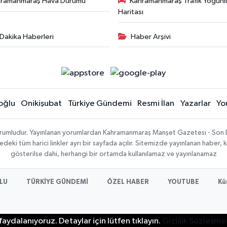
hramanmaraş Hava Durumu
Kahramanmaraş Trafik Yoğunl
Haritası
Dakika Haberleri
Haber Arşivi
oğlu
Onikişubat
Türkiye Gündemi
Resmi İlan
Yazarlar
Yo
sorumludur. Yayınlanan yorumlardan Kahramanmaraş Manşet Gazetesi - Son 
ki tüm harici linkler ayrı bir sayfada açılır. Sitemizde yayınlanan haber, k
gösterilse dahi, herhangi bir ortamda kullanılamaz ve yayınlanamaz
LU
TÜRKİYE GÜNDEMİ
ÖZEL HABER
YOUTUBE
Kü
aydalanıyoruz. Detaylar için lütfen tıklayın.
Gizlilik Sözleşme