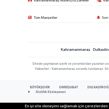
Kahramanmaraş Nöbetçi Eczaneler
Ka
Tüm Manşetler
Son 
Kahramanmaraş
Dulkadir
Sitede yayınlanan içerik ve yorumlardan yazarları 
Haberleri - Kahramanmaraş sorumlu tutulamaz. Sitede
BÜYÜKŞEHİR
ONİKİŞUBAT
DULKADİROĞ
Gizlilik Sözleşmesi
En iyi site deneyimi sağlamak için çerezlerden f