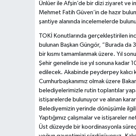
Ünlüer ile Afşin’de bir dizi ziyaret v
Mehmet Fatih Güven’in de hazır bulun
şantiye alanında incelemelerde bulunu
TOKİ Konutlarında gerçekleştirilen i
bulunan Başkan Güngör, “Burada da 3
bir kısmı tamamlanmak üzere. Yıl sonun
Şehir genelinde ise yıl sonuna kadar 10
edilecek. Akabinde peyderpey kalıcı k
Cumhurbaşkanımız olmak üzere Bakanl
belediyelerimizle rutin toplantılar yap
istişarelerde bulunuyor ve alınan kara
Belediyemizin yerinde dönüşümle ilgili r
Yaptığımız çalışmalar ve istişareler net
Üst düzeyde bir koordinasyonla süreçle
yoğun gayretimizi sürdürüyoruz. Kalıcı 