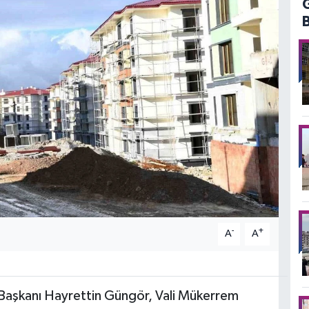
-
+
A
A
aşkanı Hayrettin Güngör, Vali Mükerrem