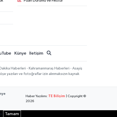
uk
Puan Durumu ve Fikstür
uTube
Künye
İletişim
Dakika Haberleri - Kahramanmaraş Haberleri - Asayiş
öşe yazıları ve fotoğraflar izin alınmaksızın kaynak
nye
Haber Yazılımı:
TE Bilişim
| Copyright ©
2026
si
Tamam