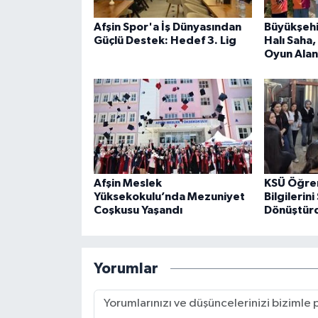
Afşin Spor'a İş Dünyasından
Büyükşehi
Güçlü Destek: Hedef 3. Lig
Halı Saha,
Oyun Alan
Afşin Meslek
KSÜ Öğren
Yüksekokulu’nda Mezuniyet
Bilgilerin
Coşkusu Yaşandı
Dönüştür
Yorumlar