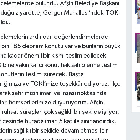
e incelemelerde bulundu. Afşin Belediye Başkanı
duğu ziyarette, Gerger Mahallesi’ndeki TOKİ
ldu.
ncelemelerin ardından değerlendirmelerde
 bin 185 deprem konutu var ve bunların büyük
a kadar önemli bir kısmı teslim edilecek.
 bine yakın kalıcı konut hak sahiplerine teslim
onutların teslimi sürecek. Başta
ığımıza ve TOKİ’mize teşekkür ediyoruz. İlçe
arak şehrimizin imarı ve inşası noktasında
rları hemşerilerimize duyuruyoruz. Afşin
uhsat süreçleri çok sağlıklı bir şekilde işliyor.
icesinde burada imarı 5 kat ile sınırlandırdık.
rin sağlıklı bir şekilde devam etmesi için
konut alanlarının alt ve üstyapı imalatları