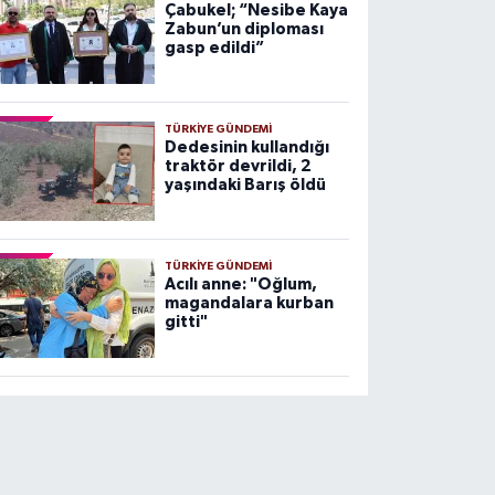
Çabukel; “Nesibe Kaya
Zabun’un diploması
gasp edildi”
TÜRKIYE GÜNDEMI
Dedesinin kullandığı
traktör devrildi, 2
yaşındaki Barış öldü
TÜRKIYE GÜNDEMI
Acılı anne: "Oğlum,
magandalara kurban
gitti"