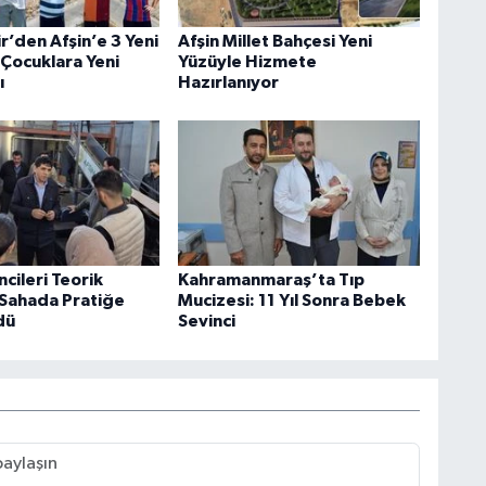
r’den Afşin’e 3 Yeni
Afşin Millet Bahçesi Yeni
 Çocuklara Yeni
Yüzüyle Hizmete
ı
Hazırlanıyor
cileri Teorik
Kahramanmaraş’ta Tıp
i Sahada Pratiğe
Mucizesi: 11 Yıl Sonra Bebek
dü
Sevinci