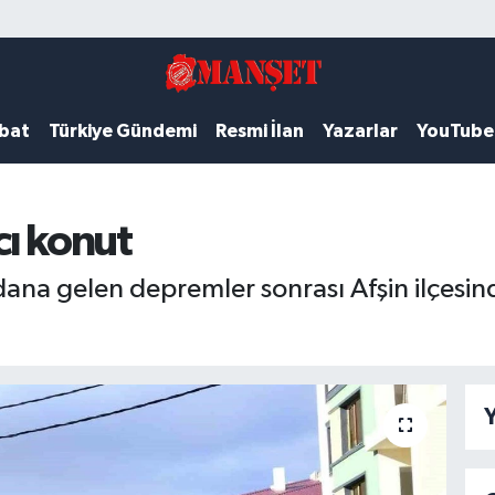
ubat
Türkiye Gündemi
Resmi İlan
Yazarlar
YouTube
cı konut
a gelen depremler sonrası Afşin ilçesin
Y