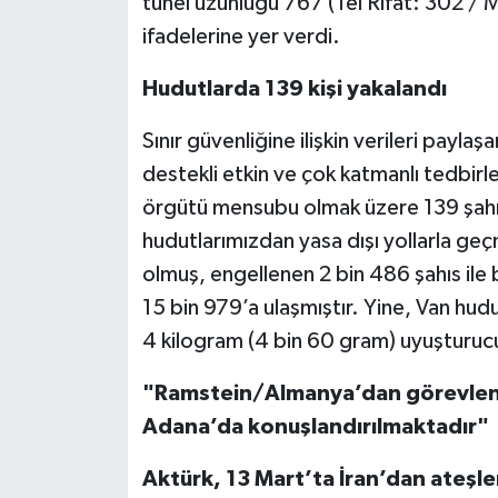
tünel uzunluğu 767 (Tel Rıfat: 302 / 
ifadelerine yer verdi.
Hudutlarda 139 kişi yakalandı
Sınır güvenliğine ilişkin verileri paylaşa
destekli etkin ve çok katmanlı tedbirle
örgütü mensubu olmak üzere 139 şahı
hudutlarımızdan yasa dışı yollarla geç
olmuş, engellenen 2 bin 486 şahıs ile bi
15 bin 979’a ulaşmıştır. Yine, Van hu
4 kilogram (4 bin 60 gram) uyuşturucu
"Ramstein/Almanya’dan görevlendi
Adana’da konuşlandırılmaktadır"
Aktürk, 13 Mart’ta İran’dan ateşle