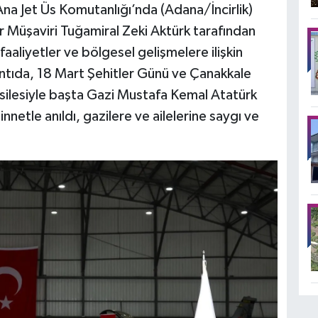
na Jet Üs Komutanlığı’nda (Adana/İncirlik)
er Müşaviri Tuğamiral Zeki Aktürk tarafından
aaliyetler ve bölgesel gelişmelere ilişkin
tıda, 18 Mart Şehitler Günü ve Çanakkale
esilesiyle başta Gazi Mustafa Kemal Atatürk
netle anıldı, gazilere ve ailelerine saygı ve