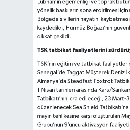
Lübnan’ın egemenliği ve toprak bütünl
yönelik baskıların sona erdirilmesi içi
Bölgede sivillerin hayatını kaybetmes
kaydedildi, Hürmüz Boğazı’nın güvenli
dikkat çekildi.
TSK tatbikat faaliyetlerini sürdür
TSK’nın eğitim ve tatbikat faaliyetler
Senegal’de Taggat Müşterek Deniz İkili
Almanya’da Steadfast Foxtrot Tatbikatı’
1 Nisan tarihleri arasında Kars/Sarık
Tatbikatı’nın icra edileceği, 23 Mart-
düzenlenecek Sea Shield Tatbikatı’na k
mayın tehlikesine karşı oluşturulan Ma
Grubu’nun 9’uncu aktivasyon faaliyetin