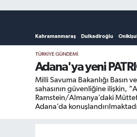
Künye
Kahramanmaraş Nöbetçi Eczaneler
Kahramanmaraş
Dulkadiroğlu
Onikiş
DULKADİROĞLU
Kahramanmaraş Hava Durumu
KAHRAMANMARAŞ
Kahramanmaraş Trafik Yoğunluk Haritası
TÜRKIYE GÜNDEMI
Adana'ya yeni PATRIO
ONİKİŞUBAT
Süper Lig Puan Durumu ve Fikstür
Milli Savuma Bakanlığı Basın ve 
ÖZEL HABER
Tüm Manşetler
sahasının güvenliğine ilişkin, 
Ramstein/Almanya’daki Müttefi
Künye
Son Dakika Haberleri
Adana’da konuşlandırılmaktadı
Haber Arşivi