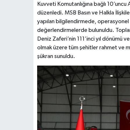
Kuvveti Komutanlığına bağlı 10’uncu A
düzenledi. MSB Basın ve Halkla İlişkil
yapılan bilgilendirmede, operasyonel f
değerlendirmelerde bulunuldu. Toplan
Deniz Zaferi’nin 111’inci yıl dönümü v
olmak üzere tüm şehitler rahmet ve min
şükran sunuldu.