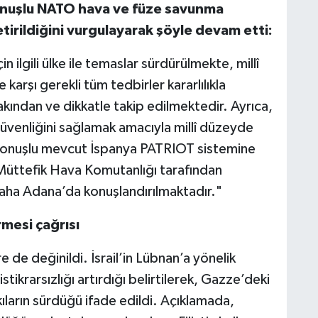
nuşlu NATO hava ve füze savunma
etirildiğini vurgulayarak şöyle devam etti:
n ilgili ülke ile temaslar sürdürülmekte, millî
karşı gerekli tüm tedbirler kararlılıkla
kından ve dikkatle takip edilmektedir. Ayrıca,
üvenliğini sağlamak amacıyla millî düzeyde
a konuşlu mevcut İspanya PATRIOT sistemine
Müttefik Hava Komutanlığı tarafından
daha Adana’da konuşlandırılmaktadır."
mesi çağrısı
de değinildi. İsrail’in Lübnan’a yönelik
istikrarsızlığı artırdığı belirtilerek, Gazze’deki
skıların sürdüğü ifade edildi. Açıklamada,