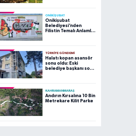
ONİKİŞUBAT
Onikişubat
Belediyesi’nden
Filistin Temalı Anlamlı
Çalışma
TÜRKIYE GÜNDEMI
Halatı kopan asansör
sonu oldu: Eski
belediye başkanı son
yolculuğuna uğurlandı
KAHRAMANMARAŞ
Andırın Kırsalına 10 Bin
Metrekare Kilit Parke