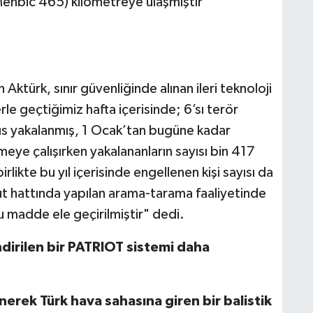
Menbic 465) kilometreye ulaşmıştır"
n Aktürk, sınır güvenliğinde alınan ileri teknoloji
rle geçtiğimiz hafta içerisinde; 6’sı terör
s yakalanmış, 1 Ocak’tan bugüne kadar
meye çalışırken yakalananların sayısı bin 417
rlikte bu yıl içerisinde engellenen kişi sayısı da
dut hattında yapılan arama-tarama faaliyetinde
 madde ele geçirilmiştir" dedi.
rilen bir PATRIOT sistemi daha
nerek Türk hava sahasına giren bir balistik