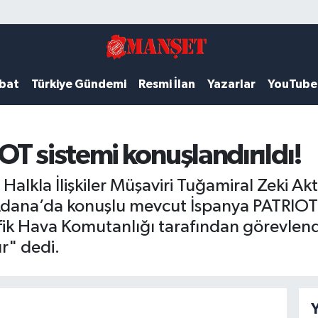
ubat
Türkiye Gündemi
Resmi İlan
Yazarlar
YouTube
T sistemi konuşlandırıldı!
Halkla İlişkiler Müşaviri Tuğamiral Zeki Ak
"Adana’da konuşlu mevcut İspanya PATRIOT 
k Hava Komutanlığı tarafından görevlendi
r" dedi.
Y