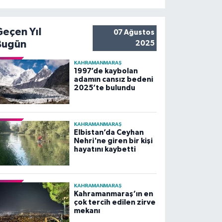
Geçen Yıl
07 Ağustos
Bugün
2025
KAHRAMANMARAŞ
1997’de kaybolan
adamın cansız bedeni
2025’te bulundu
KAHRAMANMARAŞ
Elbistan’da Ceyhan
Nehri'ne giren bir kişi
hayatını kaybetti
KAHRAMANMARAŞ
Kahramanmaraş’ın en
çok tercih edilen zirve
mekanı