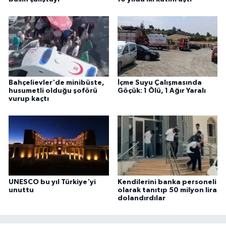
Bahçelievler'de minibüste,
İçme Suyu Çalışmasında
husumetli olduğu şoförü
Göçük: 1 Ölü, 1 Ağır Yaralı
vurup kaçtı
UNESCO bu yıl Türkiye'yi
Kendilerini banka personeli
unuttu
olarak tanıtıp 50 milyon lira
dolandırdılar