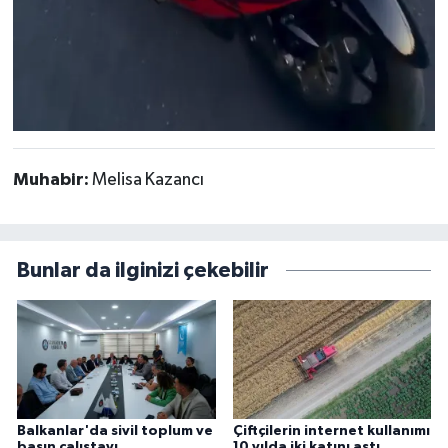
Muhabir:
Melisa Kazancı
Bunlar da ilginizi çekebilir
Balkanlar'da sivil toplum ve
Çiftçilerin internet kullanımı
basın çalıştayı
10 yılda iki katını aştı