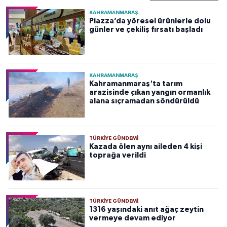
KAHRAMANMARAŞ
Piazza’da yöresel ürünlerle dolu
günler ve çekiliş fırsatı başladı
KAHRAMANMARAŞ
Kahramanmaraş'ta tarım
arazisinde çıkan yangın ormanlık
alana sıçramadan söndürüldü
TÜRKIYE GÜNDEMI
Kazada ölen aynı aileden 4 kişi
toprağa verildi
TÜRKIYE GÜNDEMI
1316 yaşındaki anıt ağaç zeytin
vermeye devam ediyor