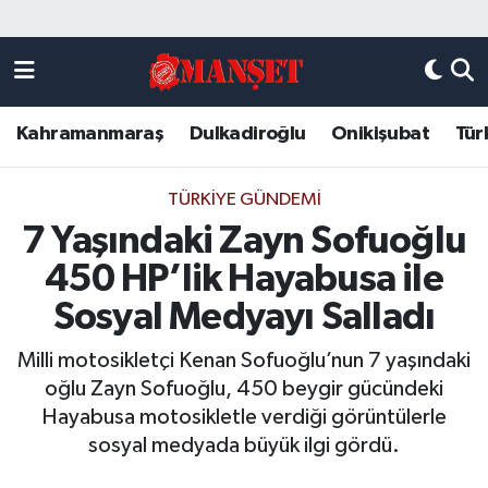
Künye
Kahramanmaraş Nöbetçi Eczaneler
Kahramanmaraş
Dulkadiroğlu
Onikişubat
Tür
DULKADİROĞLU
Kahramanmaraş Hava Durumu
KAHRAMANMARAŞ
Kahramanmaraş Trafik Yoğunluk Haritası
TÜRKIYE GÜNDEMI
7 Yaşındaki Zayn Sofuoğlu
ONİKİŞUBAT
Süper Lig Puan Durumu ve Fikstür
450 HP’lik Hayabusa ile
ÖZEL HABER
Tüm Manşetler
Sosyal Medyayı Salladı
Milli motosikletçi Kenan Sofuoğlu’nun 7 yaşındaki
Künye
Son Dakika Haberleri
oğlu Zayn Sofuoğlu, 450 beygir gücündeki
Hayabusa motosikletle verdiği görüntülerle
Haber Arşivi
sosyal medyada büyük ilgi gördü.