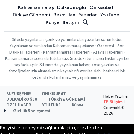
Kahramanmaraş
Dulkadiroğlu
Onikişubat
Türkiye Gündemi
Resmi İlan
Yazarlar
YouTube
Künye
İletişim
Sitede yayınlanan içerik ve yorumlardan yazarları sorumludur.
Yayınlanan yorumlardan Kahramanmaraş Manşet Gazetesi - Son
Dakika Haberleri - Kahramanmaraş Haberleri - Asayiş Haberleri -
Kahramanmaraş sorumlu tutulamaz. Sitedeki tüm harici linkler ayrı bir
sayfada açılır. Sitemizde yayınlanan haber, köşe yazıları ve
fotoğraflar izin alınmaksızın kaynak gösterilse dahi, herhangi bir
ortamda kullanılamaz ve yayınlanamaz
BÜYÜKŞEHİR
ONİKİŞUBAT
Haber Yazılımı:
DULKADİROĞLU
TÜRKİYE GÜNDEMİ
TE Bilişim
|
ÖZEL HABER
YOUTUBE
Künye
Copyright ©
Gizlilik Sözleşmesi
2026
En iyi site deneyimi sağlamak için çerezlerden