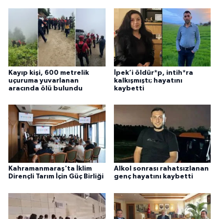
Kayıp kişi, 600 metrelik
İpek’i öldür*p, intih*ra
uçuruma yuvarlanan
kalkışmıştı; hayatını
aracında ölü bulundu
kaybetti
Kahramanmaraş'ta İklim
Alkol sonrası rahatsızlanan
Dirençli Tarım İçin Güç Birliği
genç hayatını kaybetti