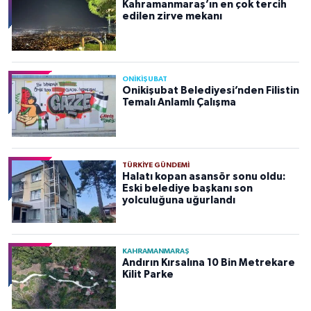
Kahramanmaraş’ın en çok tercih
edilen zirve mekanı
ONİKİŞUBAT
Onikişubat Belediyesi’nden Filistin
Temalı Anlamlı Çalışma
TÜRKIYE GÜNDEMI
Halatı kopan asansör sonu oldu:
Eski belediye başkanı son
yolculuğuna uğurlandı
KAHRAMANMARAŞ
Andırın Kırsalına 10 Bin Metrekare
Kilit Parke