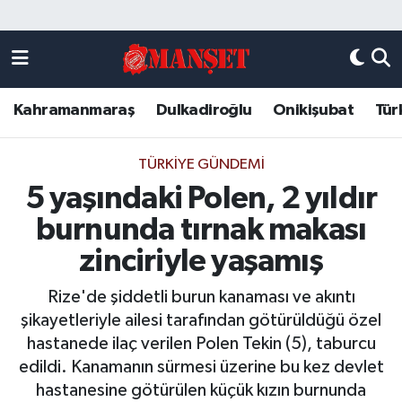
Künye
Kahramanmaraş Nöbetçi Eczaneler
Kahramanmaraş
Dulkadiroğlu
Onikişubat
Tür
DULKADİROĞLU
Kahramanmaraş Hava Durumu
KAHRAMANMARAŞ
Kahramanmaraş Trafik Yoğunluk Haritası
TÜRKIYE GÜNDEMI
5 yaşındaki Polen, 2 yıldır
ONİKİŞUBAT
Süper Lig Puan Durumu ve Fikstür
burnunda tırnak makası
ÖZEL HABER
Tüm Manşetler
zinciriyle yaşamış
Rize'de şiddetli burun kanaması ve akıntı
Künye
Son Dakika Haberleri
şikayetleriyle ailesi tarafından götürüldüğü özel
hastanede ilaç verilen Polen Tekin (5), taburcu
Haber Arşivi
edildi. Kanamanın sürmesi üzerine bu kez devlet
hastanesine götürülen küçük kızın burnunda