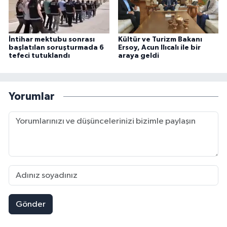
İntihar mektubu sonrası
Kültür ve Turizm Bakanı
başlatılan soruşturmada 6
Ersoy, Acun Ilıcalı ile bir
tefeci tutuklandı
araya geldi
Yorumlar
Gönder