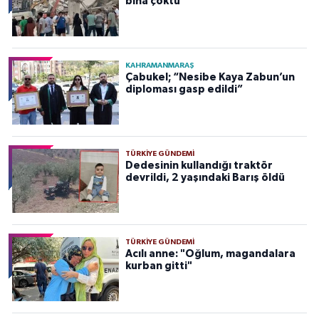
bina çöktü
KAHRAMANMARAŞ
Çabukel; “Nesibe Kaya Zabun’un
diploması gasp edildi”
TÜRKIYE GÜNDEMI
Dedesinin kullandığı traktör
devrildi, 2 yaşındaki Barış öldü
TÜRKIYE GÜNDEMI
Acılı anne: "Oğlum, magandalara
kurban gitti"