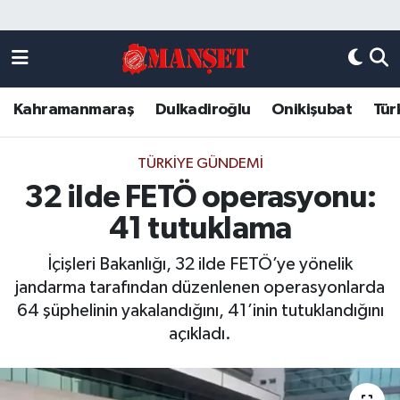
Künye
Kahramanmaraş Nöbetçi Eczaneler
Kahramanmaraş
Dulkadiroğlu
Onikişubat
Tür
DULKADİROĞLU
Kahramanmaraş Hava Durumu
KAHRAMANMARAŞ
Kahramanmaraş Trafik Yoğunluk Haritası
TÜRKIYE GÜNDEMI
32 ilde FETÖ operasyonu:
ONİKİŞUBAT
Süper Lig Puan Durumu ve Fikstür
41 tutuklama
ÖZEL HABER
Tüm Manşetler
İçişleri Bakanlığı, 32 ilde FETÖ’ye yönelik
jandarma tarafından düzenlenen operasyonlarda
Künye
Son Dakika Haberleri
64 şüphelinin yakalandığını, 41’inin tutuklandığını
açıkladı.
Haber Arşivi