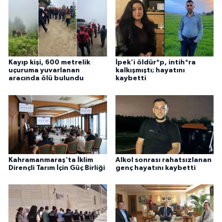
Kayıp kişi, 600 metrelik
İpek’i öldür*p, intih*ra
uçuruma yuvarlanan
kalkışmıştı; hayatını
aracında ölü bulundu
kaybetti
Kahramanmaraş'ta İklim
Alkol sonrası rahatsızlanan
Dirençli Tarım İçin Güç Birliği
genç hayatını kaybetti