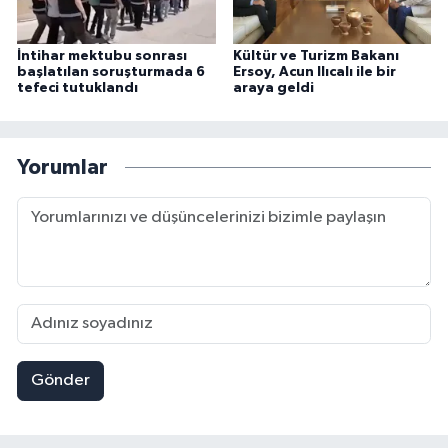
İntihar mektubu sonrası
Kültür ve Turizm Bakanı
başlatılan soruşturmada 6
Ersoy, Acun Ilıcalı ile bir
tefeci tutuklandı
araya geldi
Yorumlar
Gönder