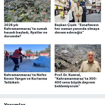
2026 yılı
Başkan Çiçek: “Esnafımızın
Kahramanmaraş'ta sumak
her zaman yanında olmaya
hasadı başladı, fiyatlar ne
devam edeceğiz”
durumda?
Kahramanmaraş’ta Nefes
Prof. Dr. Kumral,
Kesen Yangın ve Kurtarma
“Kahramanmaraş’ta 300-
Tatbikatı
400 sene büyük deprem
beklemiyorum”