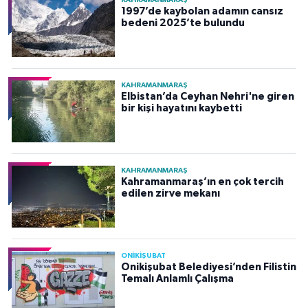
KAHRAMANMARAŞ
1997’de kaybolan adamın cansız
bedeni 2025’te bulundu
KAHRAMANMARAŞ
Elbistan’da Ceyhan Nehri'ne giren
bir kişi hayatını kaybetti
KAHRAMANMARAŞ
Kahramanmaraş’ın en çok tercih
edilen zirve mekanı
ONİKİŞUBAT
Onikişubat Belediyesi’nden Filistin
Temalı Anlamlı Çalışma