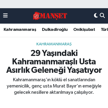
Künye
Kahramanmaraş Nöbetçi Eczaneler
Kahramanmaraş
Dulkadiroğlu
Onikişubat
Tür
DULKADİROĞLU
Kahramanmaraş Hava Durumu
KAHRAMANMARAŞ
Kahramanmaraş Trafik Yoğunluk Haritası
KAHRAMANMARAŞ
29 Yaşındaki
ONİKİŞUBAT
Süper Lig Puan Durumu ve Fikstür
Kahramanmaraşlı Usta
ÖZEL HABER
Tüm Manşetler
Asırlık Geleneği Yaşatıyor
Kahramanmaraş’ın köklü el sanatlarından
Künye
Son Dakika Haberleri
yemenicilik, genç usta Murat Bayır’ın emeğiyle
gelecek nesillere aktarılmaya çalışılıyor.
Haber Arşivi