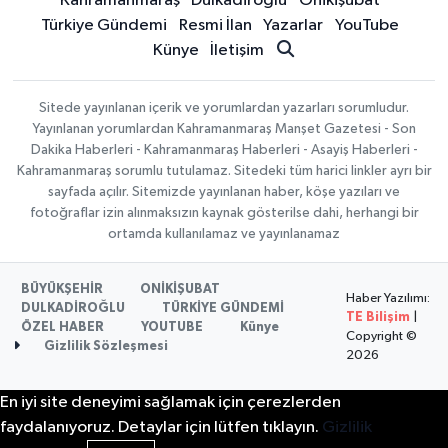
Kahramanmaraş
Dulkadiroğlu
Onikişubat
Türkiye Gündemi
Resmi İlan
Yazarlar
YouTube
Künye
İletişim
Sitede yayınlanan içerik ve yorumlardan yazarları sorumludur.
Yayınlanan yorumlardan Kahramanmaraş Manşet Gazetesi - Son
Dakika Haberleri - Kahramanmaraş Haberleri - Asayiş Haberleri -
Kahramanmaraş sorumlu tutulamaz. Sitedeki tüm harici linkler ayrı bir
sayfada açılır. Sitemizde yayınlanan haber, köşe yazıları ve
fotoğraflar izin alınmaksızın kaynak gösterilse dahi, herhangi bir
ortamda kullanılamaz ve yayınlanamaz
BÜYÜKŞEHİR
ONİKİŞUBAT
Haber Yazılımı:
DULKADİROĞLU
TÜRKİYE GÜNDEMİ
TE Bilişim
|
ÖZEL HABER
YOUTUBE
Künye
Copyright ©
Gizlilik Sözleşmesi
2026
En iyi site deneyimi sağlamak için çerezlerden
faydalanıyoruz. Detaylar için lütfen tıklayın.
Gizlilik