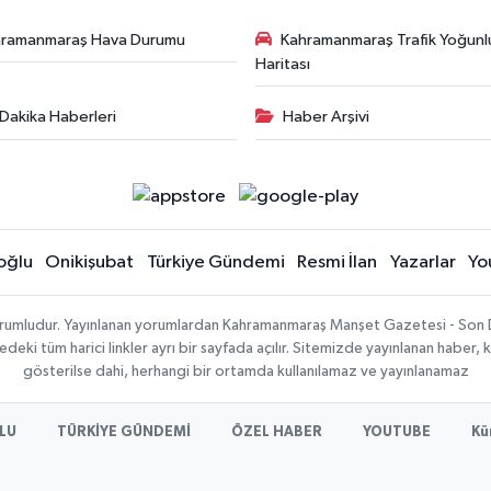
hramanmaraş Hava Durumu
Kahramanmaraş Trafik Yoğunl
Haritası
Dakika Haberleri
Haber Arşivi
oğlu
Onikişubat
Türkiye Gündemi
Resmi İlan
Yazarlar
Yo
sorumludur. Yayınlanan yorumlardan Kahramanmaraş Manşet Gazetesi - Son 
ki tüm harici linkler ayrı bir sayfada açılır. Sitemizde yayınlanan haber, k
gösterilse dahi, herhangi bir ortamda kullanılamaz ve yayınlanamaz
LU
TÜRKİYE GÜNDEMİ
ÖZEL HABER
YOUTUBE
Kü