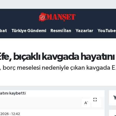
ubat
Türkiye Gündemi
Resmi İlan
Yazarlar
YouTube
fe, bıçaklı kavgada hayatını
, borç meselesi nedeniyle çıkan kavgada E.
Y
-
+
A
A
2026 - 12:42