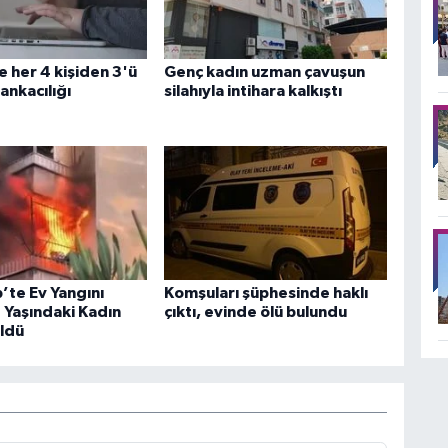
 her 4 kişiden 3'ü
Genç kadın uzman çavuşun
ankacılığı
silahıyla intihara kalkıştı
’te Ev Yangını
Komşuları şüphesinde haklı
1 Yaşındaki Kadın
çıktı, evinde ölü bulundu
ldü