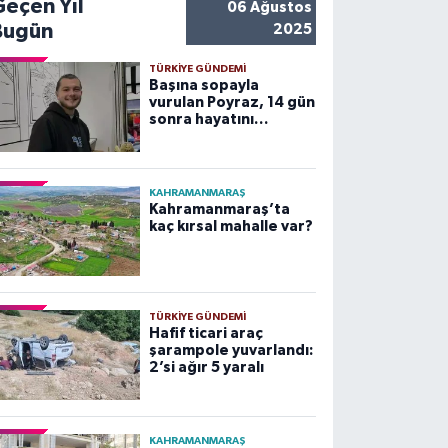
Geçen Yıl
06 Ağustos
Bugün
2025
TÜRKIYE GÜNDEMI
Başına sopayla
vurulan Poyraz, 14 gün
sonra hayatını
kaybetti
KAHRAMANMARAŞ
Kahramanmaraş’ta
kaç kırsal mahalle var?
TÜRKIYE GÜNDEMI
Hafif ticari araç
şarampole yuvarlandı:
2’si ağır 5 yaralı
KAHRAMANMARAŞ