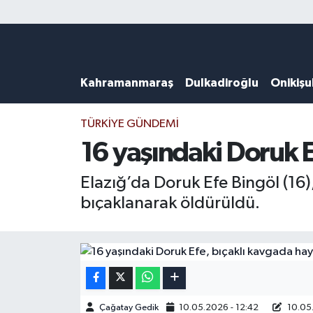
Künye
Kahramanmaraş Nöbetçi Eczaneler
Kahramanmaraş
Dulkadiroğlu
Onikiş
DULKADİROĞLU
Kahramanmaraş Hava Durumu
KAHRAMANMARAŞ
Kahramanmaraş Trafik Yoğunluk Haritası
TÜRKIYE GÜNDEMI
16 yaşındaki Doruk E
ONİKİŞUBAT
Süper Lig Puan Durumu ve Fikstür
Elazığ’da Doruk Efe Bingöl (16)
ÖZEL HABER
Tüm Manşetler
bıçaklanarak öldürüldü.
Künye
Son Dakika Haberleri
Haber Arşivi
Çağatay Gedik
10.05.2026 - 12:42
10.05.